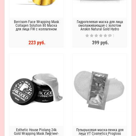
Berrisom Face Wrapping Mask
Гидрогелевая маска для лица
Collagen Solution 80 Маска
омолаживающая с золотом
для лица FW с коллагеном
Anskin Natural Gold Hydro
Essence Gel Mask
1
223 руб.
399 руб.
Esthetic House Piolang 24k
Пузырьковая маска-пенка для
Gold Wrapping Mask Лифтинг-
лица VT Cosmetics Progloss