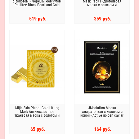
c золотом и черным жемчугом
Mask Pack Гидрогелевая
Petitfee Black Pearl and Gold
маска с золотом и
Hydrogel Mask Pack
экстрактом улитки
519 руб.
359 руб.
Mijin Skin Planet Gold Lifting
JMsolution Маска
Mask Антивозрастная
ультратонкая с золотом и
тканевая маска с золотом и
икрой - Active golden caviar
эффектом лифтинга
nourishing mask, 30мл
65 руб.
164 руб.