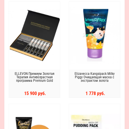
ELLEVON Премиум Золотая
Elizavecca Kangsipack Milky
Терапия Антивозрастная
Piggy Очищающая маска с
программа Premium Gold
экстрактом золота
Therapy
15 900 руб.
1 778 руб.