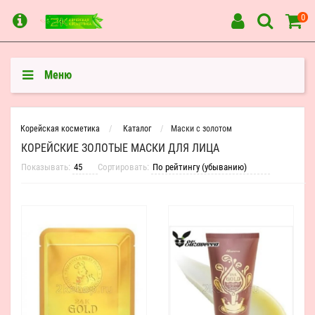
0
Меню
Корейская косметика
Каталог
Маски с золотом
КОРЕЙСКИЕ ЗОЛОТЫЕ МАСКИ ДЛЯ ЛИЦА
Показывать:
Сортировать: