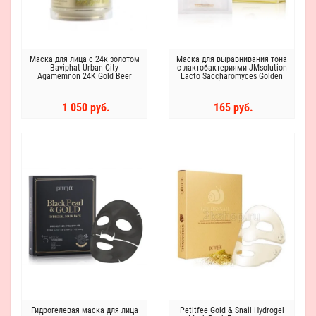
Маска для лица с 24к золотом
Маска для выравнивания тона
Baviphat Urban City
с лактобактериями JMsolution
Agamemnon 24K Gold Beer
Lacto Saccharomyces Golden
Mask 90гр
Rice Mask
1 050 руб.
165 руб.
Гидрогелевая маска для лица
Petitfee Gold & Snail Hydrogel