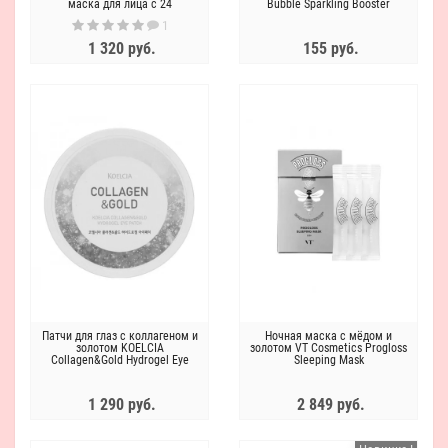
маска для лица с 24
Bubble Sparkling Booster
каратным золотом
1
1 320 руб.
155 руб.
Патчи для глаз с коллагеном и
Ночная маска с мёдом и
золотом KOELCIA
золотом VT Cosmetics Progloss
Collagen&Gold Hydrogel Eye
Sleeping Mask
Patch 60pcs
1 290 руб.
2 849 руб.