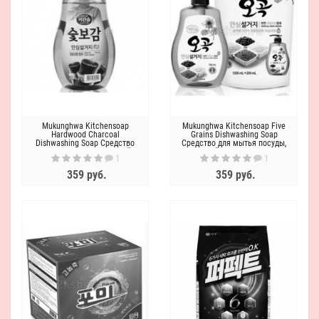
Mukunghwa Kitchensoap
Mukunghwa Kitchensoap Five
Hardwood Charcoal
Grains Dishwashing Soap
Dishwashing Soap Средство
Средство для мытья посуды,
для мытья посуды, овощей и
овощей и фруктов Пять
1
1
фруктов Древесный Уголь
злаков
359 руб.
359 руб.