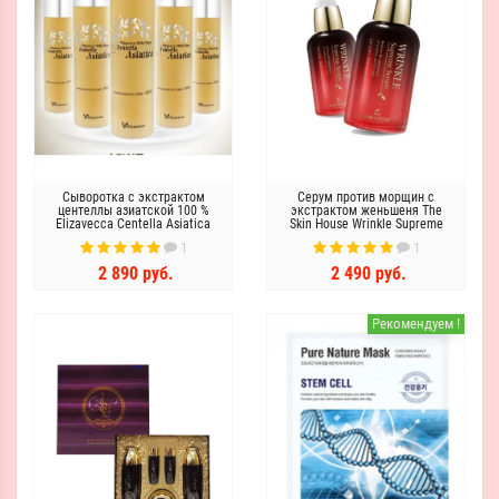
Сыворотка с экстрактом
Серум против морщин с
центеллы азиатской 100 %
экстрактом женьшеня The
Elizavecca Centella Asiatica
Skin House Wrinkle Supreme
Extract 100%
Serum
1
1
2 890 руб.
2 490 руб.
Рекомендуем !