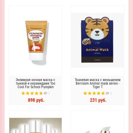
Энзимная ночная маска с
Тканевая маска с женьшенем
тыквой и керамидами Too
Berrisom Animal mask series -
Cool For School Pumpkin
Tiger Т
Sleeping Pack (mini), 30мл
1
1
898 руб.
231 руб.