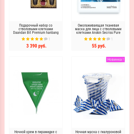
Подарочный набор со
Омолаживающая тканевая
стволовыми клетками
маска для лица с стволовыми
Daandan Bit Premium hanbang
клетками Anskin Secriss Pure
scin care 3 set
Nature Mask Pack- Steam Cell
1
1
3 390 руб.
55 руб.
Новинка !
Ночной крем в пирамидке с
Ночная маска с гиалуроновой