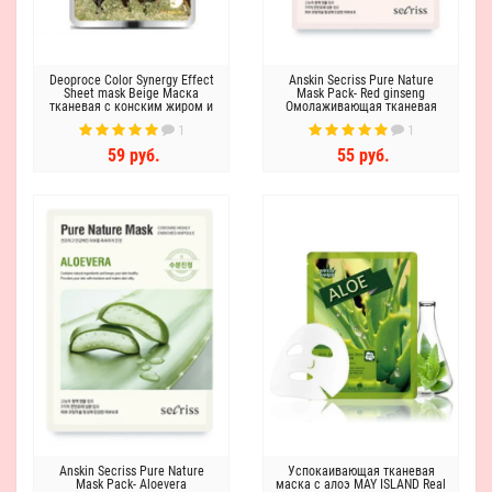
Deoproce Color Synergy Effect
Anskin Secriss Pure Nature
Sheet mask Beige Маска
Mask Pack- Red ginseng
тканевая c конским жиром и
Омолаживающая тканевая
экстрактом картофеля
маска для лица с красным
1
1
женьшенем
59 руб.
55 руб.
Anskin Secriss Pure Nature
Успокаивающая тканевая
Mask Pack- Aloevera
маска с алоэ MAY ISLAND Real