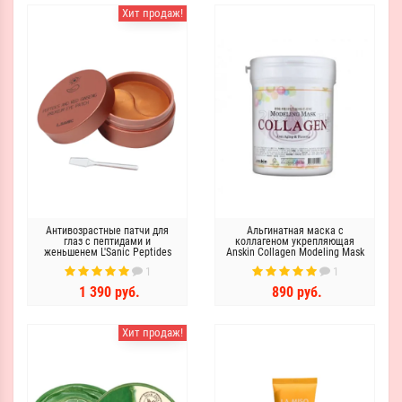
Хит продаж!
Антивозрастные патчи для
Альгинатная маска с
глаз с пептидами и
коллагеном укрепляющая
женьшенем L'Sanic Peptides
Anskin Collagen Modeling Mask
and red ginseng premium eye
1
1
patch
1 390 руб.
890 руб.
Хит продаж!