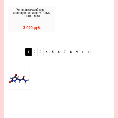
Успокаивающий мист-
эссенция для лица VT CICA
DOUBLE MIST
3 090 руб.
1
2
3
4
5
6
7
8
9
>
>|