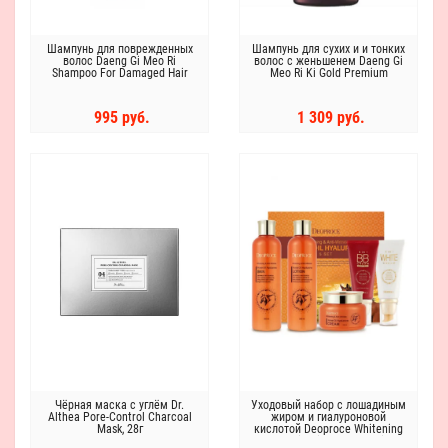
Шампунь для поврежденных
Шампунь для сухих и и тонких
волос Daeng Gi Meo Ri
волос с женьшенем Daeng Gi
Shampoo For Damaged Hair
Meo Ri Ki Gold Premium
Shampoo
995 руб.
1 309 руб.
Чёрная маска с углём Dr.
Уходовый набор с лошадиным
Althea Pore-Control Charcoal
жиром и гиалуроновой
Mask, 28г
кислотой Deoproce Whitening
& Anti-Wrinkle Horse Oil