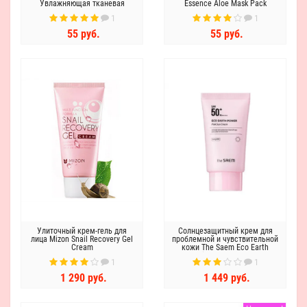
Увлажняющая тканевая
Essence Aloe Mask Pack
маска для лица с алоэ
1
1
55 руб.
55 руб.
Улиточный крем-гель для
Солнцезащитный крем для
лица Mizon Snail Recovery Gel
проблемной и чувствительной
Cream
кожи The Saem Eco Earth
Power Pink Sun Cream EX SPF
1
1
50 PA++++
1 290 руб.
1 449 руб.