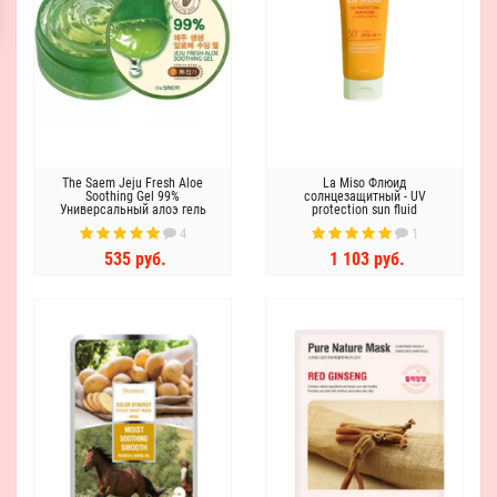
The Saem Jeju Fresh Aloe
La Miso Флюид
Soothing Gel 99%
солнцезащитный - UV
Универсальный алоэ гель
protection sun fluid
SPF50+PA+++, 50мл
4
1
535 руб.
1 103 руб.