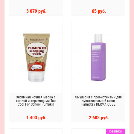
Dr.Ceuracle Pro Balance
Sleeping Pack, 2 мл
Morning Enzyme Wash
3 079 руб.
65 руб.
Энзимная ночная маска с
Эмульсия с пробиотиками для
тыквой и керамидами Too
чувствительной кожи
Cool For School Pumpkin
FarmStay DERMA CUBE
Sleeping Pack, 100мл
Probiotics Therapy Emulsion
1 403 руб.
2 603 руб.
Новинка !