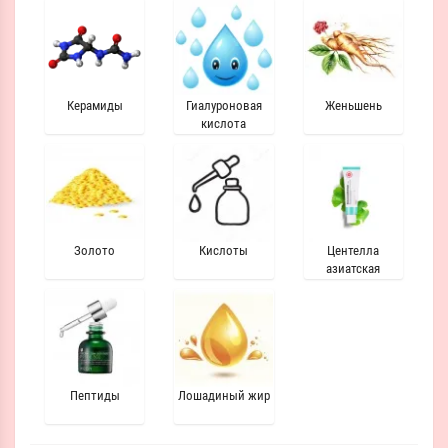
Керамиды
Гиалуроновая
Женьшень
кислота
Золото
Кислоты
Центелла
азиатская
Пептиды
Лошадиный жир