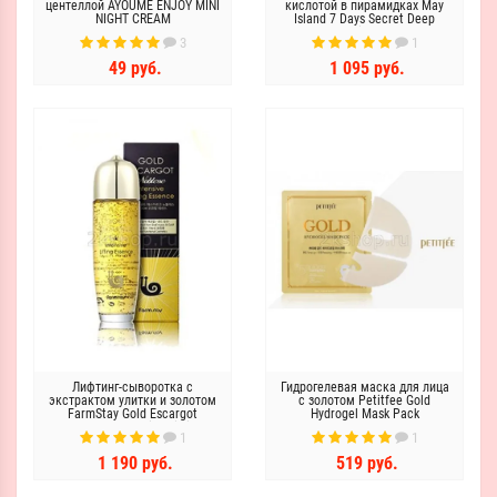
центеллой AYOUME ENJOY MINI
кислотой в пирамидках May
NIGHT CREAM
Island 7 Days Secret Deep
Water sleeping Mask Pack
3
1
12шт*3мл
49 руб.
1 095 руб.
Лифтинг-сыворотка с
Гидрогелевая маска для лица
экстрактом улитки и золотом
с золотом Petitfee Gold
FarmStay Gold Escargot
Hydrogel Mask Pack
Noblesse lntensive Lifting
1
1
Essence
1 190 руб.
519 руб.