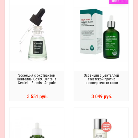
Новинка !
Эссенция с экстрактом
Эссенция с центеллой
центеллы CosRX Centella
азиатской против
Centella Blemish Ampule
несовершенств кожи
FARMSTAY Cica Farm Blemish
Clear Ampoule 80 мл
3 551 руб.
3 049 руб.