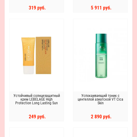
Hyalurone 5 Set
319 руб.
5 911 руб.
Устойчивый солнцезащитный
Успокаивающий тоник с
крем LEBELAGE High
центеллой азиатской VT Cica
Protection Long Lasting Sun
Skin
Cream SPF50+ PA+++
249 руб.
2 890 руб.