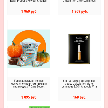
Royal Propolis Powder Cleanser
JMsolution Glow Luminious
Flower Firming Powder
Cleanser Rose, 30*0,35г
1 969 руб.
1 969 руб.
Успокаивающая ночная
Ультратонкая витаминная
маска с экстрактом тыквы в
маска JMsolution Water
пирамидках 7 Days Secret
Luminous S.O.S. Ampoule Vita
Healing Pumpkin Sleeping Pack
Mask
May Island
1 095 руб.
160 руб.