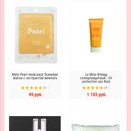
Mijin Pearl mask pack Тканевая
La Miso Флюид
маска с экстрактом жемчуга
солнцезащитный - UV
protection sun fluid
SPF50+PA+++, 50мл
1
1
49 руб.
1 103 руб.