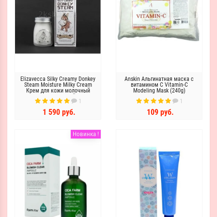
Elizavecca Silky Creamy Donkey
Anskin Альгинатная маска с
Steam Moisture Milky Cream
витамином С Vitamin-C
Крем для кожи молочный
Modeling Mask (240g)
увлажняющий
1
1
1 590 руб.
109 руб.
Новинка !