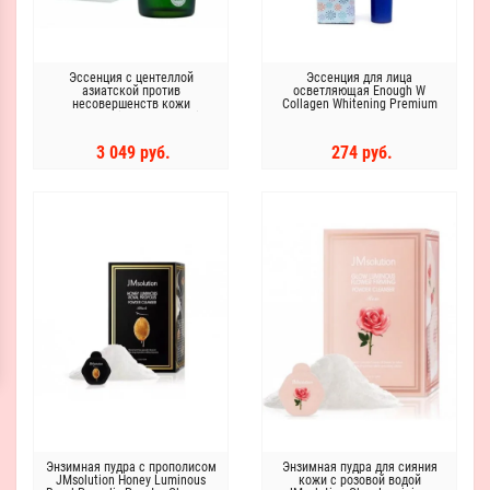
Эссенция с центеллой
Эссенция для лица
азиатской против
осветляющая Enough W
несовершенств кожи
Collagen Whitening Premium
FARMSTAY Cica Farm Blemish
Essence 30мл
Clear Ampoule 80 мл
3 049 руб.
274 руб.
Энзимная пудра с прополисом
Энзимная пудра для сияния
JMsolution Honey Luminous
кожи с розовой водой