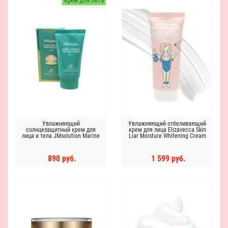
Крем для лета
Увлажняющий
Увлажняющий отбеливающий
солнцезащитный крем для
крем для лица Elizavecca Skin
лица и тела JMsolution Marine
Liar Moisture Whitening Cream
Luminous Pearl Sun Cream
SPF50 PA++++, 50мл
890 руб.
1 599 руб.