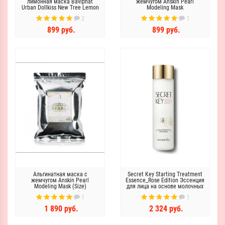
лимонная маска Baviphat
жемчугом Anskin Pearl
Urban Dollkiss New Tree Lemon
Modeling Mask
Vitamin Whitening Sleeping
2
1
Pack
899 руб.
899 руб.
Альгинатная маска с
Secret Key Starting Treatment
жемчугом Anskin Pearl
Essence_Rose Edition Эссенция
Modeling Mask (Size)
для лица на основе молочных
культур
1
1
1 890 руб.
2 324 руб.