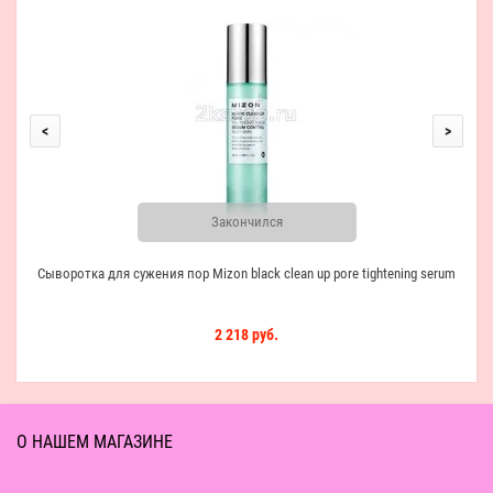
Пили
<
>
Закончился
Сыворотка для сужения пор Mizon black clean up pore tightening serum
2 218 руб.
О НАШЕМ МАГАЗИНЕ