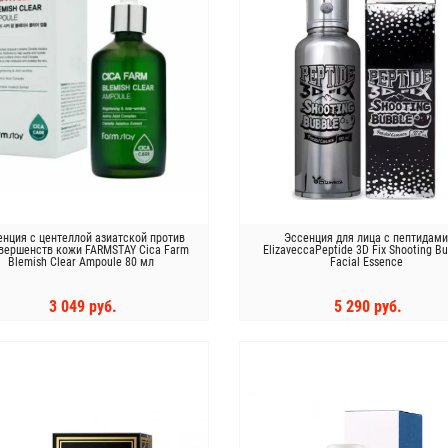
енция с центеллой азиатской против
Эссенция для лица с пептидам
вершенств кожи FARMSTAY Cica Farm
ElizaveccaPeptide 3D Fix Shooting B
Blemish Clear Ampoule 80 мл
Facial Essence
3 049 руб.
5 290 руб.
КУПИТЬ
КУПИТЬ