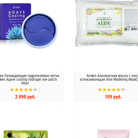
fee Охлаждающие гидрогелевые патчи
Anskin Альгинатная маска с ало
век Agave cooling hydrogel eye patch
успокаивающая Aloe Modeling Mask(
60шт
2
1
2 090 руб.
109 руб.
КУПИТЬ
КУПИТЬ