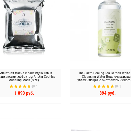
ьгинатная маска с охлаждающим и
The Saem Healing Tea Garden White
каивающим эффектом Anskin Cool-Ice
Cleansing Water Вода очищающа
Modeling Mask (Size)
увлажняющая с экстрактом белого
1
1
1 890 руб.
894 руб.
КУПИТЬ
КУПИТЬ