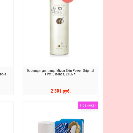
и
Эссенция для лица Mizon Skin Power Original
ubble
First Essence, 210мл
2 801 руб.
КУПИТЬ
Новинка !