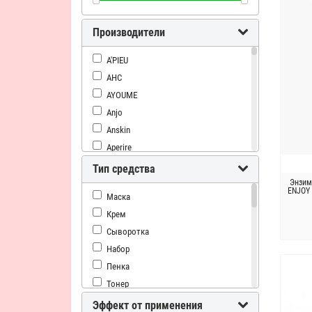
Производители
A'PIEU
AHC
AYOUME
Anjo
Anskin
Aperire
Aronyx
Тип средства
Asiakiss
Энзим
ENJOY
Маска
Atopalm
Крем
Baviphat
Сыворотка
Berrisom
Набор
Bling Pop
Пенка
Bueno
Тонер
CELRANICO
Энзимная пудра
CONSLY
Эффект от применения