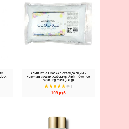
им
Альгинатная маска с охлаждающим и
 Mask
успокаивающим эффектом Anskin Cool-Ice
Modeling Mask (240g)
1
109 руб.
КУПИТЬ