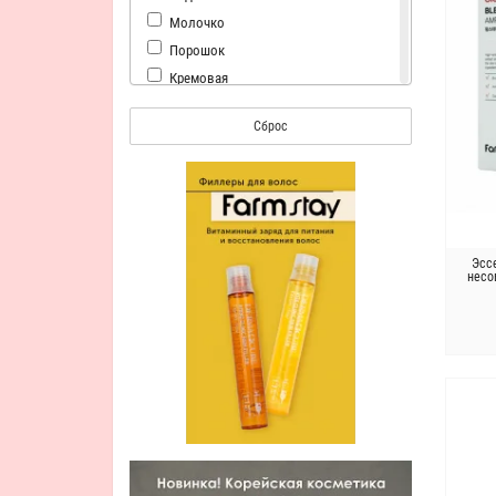
Акстасантин
Молочко
Алое Вера
Порошок
Арбутин
Кремовая
Аргана
Ароматизаторы
Астрагал
Сброс
Вода
Бергамот
Искусственные ароматизаторы
Бисабол
Искусственные красители
Брокколи
Легкая водянистая
Виноград
Минеральные масла
Витаминный комплекс
Эсс
Парабены
несо
Волюфилин
Спирт
Гамамелис
Сульфаты
Гаммамелис
Гиалуроновая вода
Гиалуроновая килота
Гиалуроновая косметика
Гилуроновая кислота
Гингко Билоба