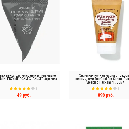
ная пенка для умывания в пирамидке
Энзимная ночная маска с тыквой
 MINI ENZYME FOAM CLEANSER 3грамма
керамидами Too Cool For School Pu
Sleeping Pack (mini), 30мл
1
1
49 руб.
898 руб.
КУПИТЬ
КУПИТЬ