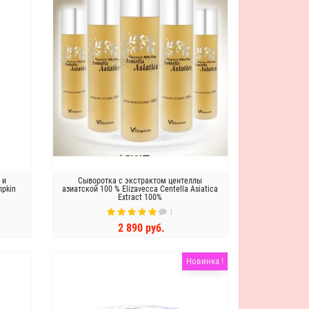
 и
Сыворотка с экстрактом центеллы
mpkin
азиатской 100 % Elizavecca Centella Asiatica
Extract 100%
1
2 890 руб.
КУПИТЬ
Новинка !