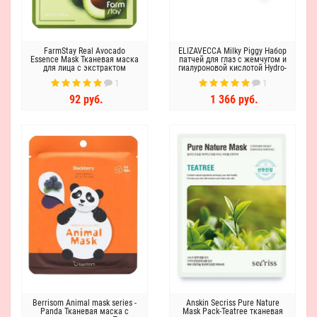
FarmStay Real Avocado
ELIZAVECCA Milky Piggy Набор
Essence Mask Тканевая маска
патчей для глаз с жемчугом и
для лица с экстрактом
гиалуроновой кислотой Hydro-
авокадо
gel Bouncy Eye Patch
1
1
92 руб.
1 366 руб.
Berrisom Animal mask series -
Anskin Secriss Pure Nature
Panda Тканевая маска с
Mask Pack-Teatree тканевая