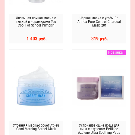
Энзимная ночная маска с
Чёрная маска с углём Dr.
тыквой и керамидами Too
Althea Pore-Control Charcoal
Cool For School Pumpkin
Mask, 28г
Sleeping Pack, 100мл
1 403 руб.
319 руб.
Новинка !
Утренняя маска-сорбет A'pieu
Успокаивающие пэды для
Good Morning Sorbet Mask
лица с азуленом Petitfee
Azulene Ultra Soothing Pads