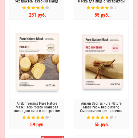
экстрактом ежевики Панда
маска для лица с экстрактом
чайного дерева
1
1
231 руб.
55 руб.
Anskin Secriss Pure Nature
Anskin Secriss Pure Nature
Mask Pack-Potato Тканевая
Mask Pack- Red ginseng
маска для лица с экстрактом
Омолаживающая тканевая
картофеля
маска для лица с красным
1
1
женьшенем
59 руб.
55 руб.