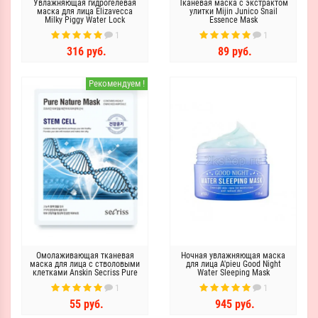
Увлажняющая гидрогелевая
Тканевая маска с экстрактом
маска для лица Elizavecca
улитки Mijin Junico Snail
Milky Piggy Water Lock
Essence Mask
Hydrogel Melting Mask
1
1
316 руб.
89 руб.
Рекомендуем !
Омолаживающая тканевая
Ночная увлажняющая маска
маска для лица с стволовыми
для лица A'pieu Good Night
клетками Anskin Secriss Pure
Water Sleeping Mask
Nature Mask Pack- Steam Cell
1
1
55 руб.
945 руб.