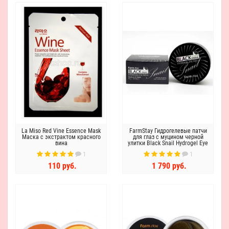
La Miso Red Vine Essence Mask
FarmStay Гидрогелевые патчи
Маска с экстрактом красного
для глаз с муцином черной
вина
улитки Black Snail Hydrogel Eye
Patch
1
1
110 руб.
1 790 руб.