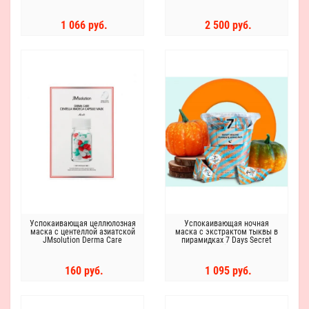
1 066 руб.
2 500 руб.
Успокаивающая целлюлозная
Успокаивающая ночная
маска с центеллой азиатской
маска с экстрактом тыквы в
JMsolution Derma Care
пирамидках 7 Days Secret
Centella Madeca Capsule Mask
Healing Pumpkin Sleeping Pack
May Island
160 руб.
1 095 руб.