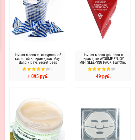
Ночная маска с гиалуроновой
Ночная маска для лица в
кислотой в пирамидках May
пирамидке AYOUME ENJOY
Island 7 Days Secret Deep
MINI SLEEPING PACK 1шт*3гр.
Water sleeping Mask Pack
1
1
12шт*3мл
1 095 руб.
49 руб.