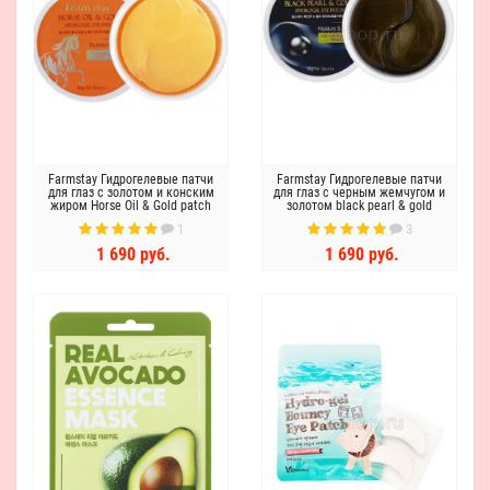
Farmstay Гидрогелевые патчи
Farmstay Гидрогелевые патчи
для глаз с золотом и конским
для глаз с черным жемчугом и
жиром Horse Oil & Gold patch
золотом black pearl & gold
patch
1
3
1 690 руб.
1 690 руб.