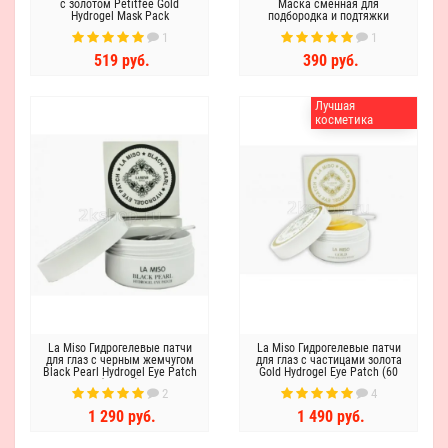
с золотом Petitfee Gold
Маска сменная для
Hydrogel Mask Pack
подбородка и подтяжки
контура лица
1
1
519 руб.
390 руб.
Лучшая
косметика
La Miso Гидрогелевые патчи
La Miso Гидрогелевые патчи
для глаз с черным жемчугом
для глаз с частицами золота
Black Pearl Hydrogel Eye Patch​
Gold Hydrogel Eye Patch (60
(60 шт.)
шт.)
2
4
1 290 руб.
1 490 руб.