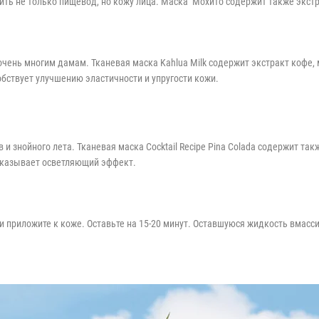
ить не только пищевод, но кожу лица. Маска Мохито содержит также экстр
очень многим дамам. Тканевая маска Kahlua Milk содержит экстракт кофе, 
обствует улучшению эластичности и упругости кожи.
в и знойного лета. Тканевая маска Cocktail Recipe Pina Colada содержит та
 оказывает осветляющий эффект.
и приложите к коже. Оставьте на 15-20 минут. Оставшуюся жидкость вмасси