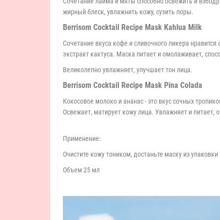
Сочетание лайма и мяты способно освежить и взбодр
жирный блеск, увлажнить кожу, сузить поры.
Berrisom Cocktail Recipe Mask Kahlua Milk
Сочетание вкуса кофе и сливочного ликера нравится 
экстракт кактуса. Маска питает и омолаживает, спос
Великолепно увлажняет, улучшает тон лица.
Berrisom Cocktail Recipe Mask Pina Colada
Кокосовое молоко и ананас - это вкус сочных тропико
Освежает, матирует кожу лица. Увлажняет и питает,
Применение:
Очистите кожу тоником, достаньте маску из упаковки 
Объем 25 мл