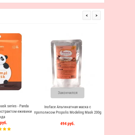
<
>
Petitfee Gold & Snai
Гидрогелевая ма
экстракт
359 
Закончился
ask series - Panda
Inoface Альгинатная маска с
экстрактом ежевики
прополисом Propolis Modeling Mask 200g
нда
руб.
494 руб.