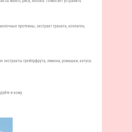
акты манго, риса, яблока. Помогает устранить
молочные протеины, экстракт граната, коллаген,
кже экстракты грейпрфрута, лимона, ромашки, катуса.
руйте в кожу.