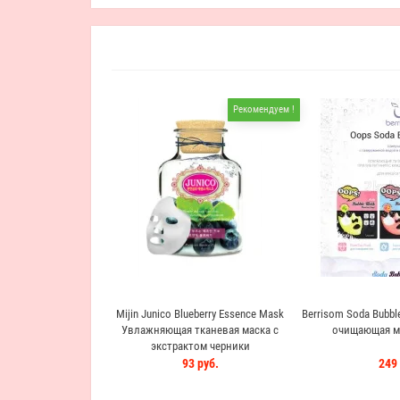
Рекомендуем !
Mijin Junico Blueberry Essence Mask
Berrisom Soda Bubb
Увлажняющая тканевая маска с
очищающая ма
экстрактом черники
93 руб.
249 