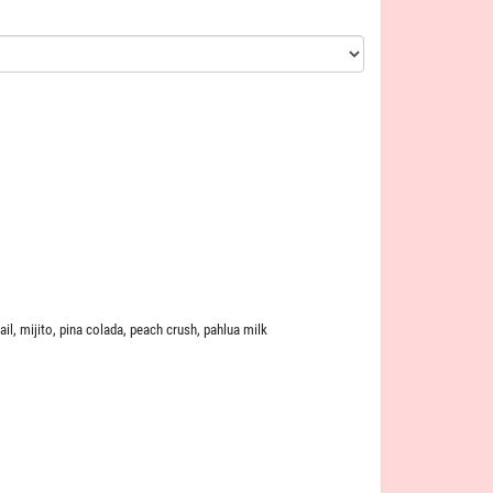
ail
,
mijito
,
pina colada
,
peach crush
,
pahlua milk