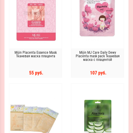
Mijin Placenta Essence Mask
Mijin MJ Care Daily Dewy
Тканевая маска плацента
Placenta mask pack Тканевая
маска с плацентой
55 руб.
107 руб.