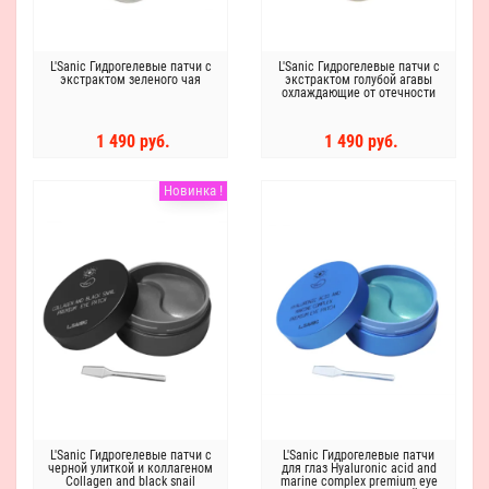
L'Sanic Гидрогелевые патчи с
L'Sanic Гидрогелевые патчи с
экстрактом зеленого чая
экстрактом голубой агавы
охлаждающие от отечности
1 490 руб.
1 490 руб.
Новинка !
L'Sanic Гидрогелевые патчи с
L'Sanic Гидрогелевые патчи
черной улиткой и коллагеном
для глаз Hyaluronic acid and
Collagen and black snail
marine complex premium eye