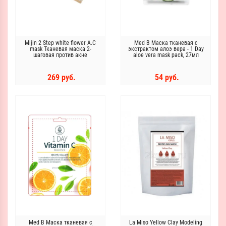
Mijin 2 Step white flower A.C
Med B Маска тканевая с
mask Тканевая маска 2-
экстрактом алоэ вера - 1 Day
шаговая против акне
aloe vera mask pack, 27мл
269 руб.
54 руб.
Med B Маска тканевая с
La Miso Yellow Clay Modeling