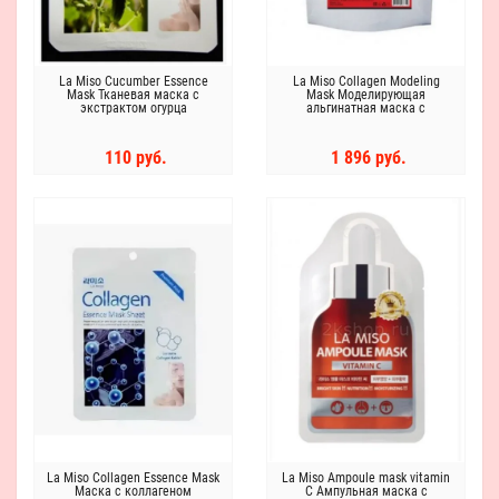
La Miso Cucumber Essence
La Miso Collagen Modeling
Mask Тканевая маска с
Mask Моделирующая
экстрактом огурца
альгинатная маска с
коллагеном
110 руб.
1 896 руб.
La Miso Collagen Essence Mask
La Miso Ampoule mask vitamin
Маска с коллагеном
C Ампульная маска с