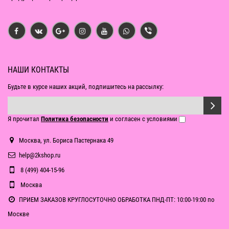
НАШИ КОНТАКТЫ
Будьте в курсе наших акций, подпишитесь на рассылку:
Я прочитал
Политика безопасности
и согласен с условиями
Москва, ул. Бориса Пастернака 49
help@2kshop.ru
8 (499) 404-15-96
Москва
ПРИЕМ ЗАКАЗОВ КРУГЛОСУТОЧНО ОБРАБОТКА ПНД-ПТ: 10:00-19:00 по
Москве