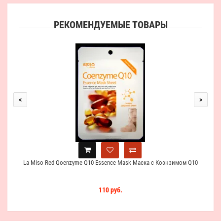
РЕКОМЕНДУЕМЫЕ ТОВАРЫ
La M
<
>
La Miso Red Qoenzyme Q10 Essence Mask Маска с Коэнзимом Q10
110 руб.