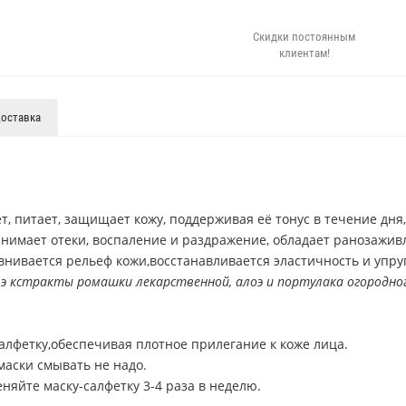
Скидки постоянным
клиентам!
оставка
, питает, защищает кожу, поддерживая её тонус в течение дня,
и снимает отеки, воспаление и раздражение, обладает ранозаж
нивается рельеф кожи,восстанавливается эластичность и упруг
э кстракты ромашки лекарственной, алоэ и портулака огородног
алфетку,обеспечивая плотное прилегание к коже лица.
маски смывать не надо.
яйте маску-салфетку 3-4 раза в неделю.