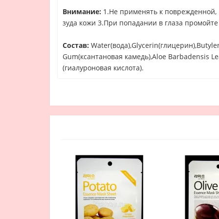
Внимание:
1.Не применять к поврежденной, 
зуда кожи 3.При попадании в глаза промойте
Состав:
Water(вода),Glycerin(глицерин),Butyle
Gum(ксантановая камедь),Aloe Barbadensis Leaf
(гиалуроновая кислота).