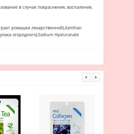
зование в случае покраснения, воспаления,
экстракт ромашки лекарственной),Xanthan
ртулака огородного),Sodium Hyaluronate
<
>
La Miso Cucumber Es
маска с экст
110 