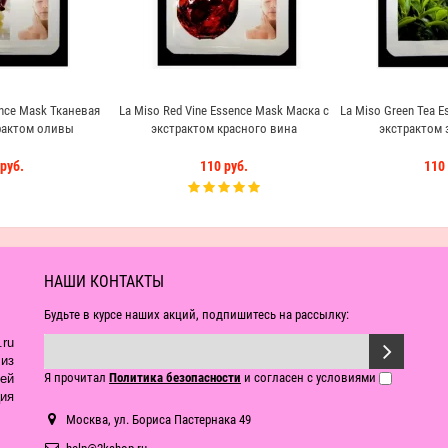
ence Mask Тканевая
La Miso Red Vine Essence Mask Маска с
La Miso Green Tea E
рактом оливы
экстрактом красного вина
экстрактом 
руб.
110 руб.
110 
НАШИ КОНТАКТЫ
Будьте в курсе наших акций, подпишитесь на рассылку:
ru
из
Я прочитал
Политика безопасности
и согласен с условиями
ей
ия
Москва, ул. Бориса Пастернака 49