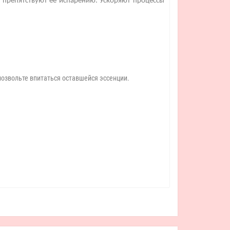
 препятствуют её испарению. Ускоряют процессы
 позвольте впитаться оставшейся эссенции.