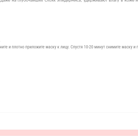
даже на глубочайших слоях эпидермиса, удерживают влагу в коже и
.
ните и плотно приложите маску к лицу. Спустя 10-20 минут снимите маску и