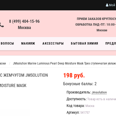
Мой 
ПРИЕМ ЗАКАЗОВ КРУГЛОС
8 (499) 404-15-96
ОБРАБОТКА ПНД-ПТ: 10:00-
Москва
Москве
ВОЛОСЫ
МАКИЯЖ
АКСЕССУАРЫ
БЫТОВАЯ ХИМИЯ
ПРЕД
аски
JMsolution Marine Luminous Pearl Deep Moisture Mask Трех ступенчатая увл
198 руб.
 С ЖЕМЧУГОМ JMSOLUTION
Бонусные баллы: 2
MOISTURE MASK
Производитель:
Jmsolution
Доступность:
Товар есть в налич
Код товара:
Маска
Артикул:
541757