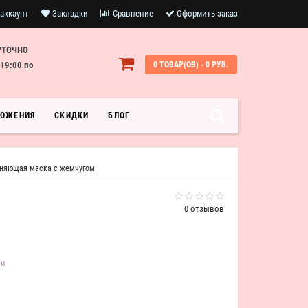
аккаунт
Закладки
Сравнение
Оформить заказ
УТОЧНО
19:00 по
0 ТОВАР(ОВ) - 0 РУБ.
ЛОЖЕНИЯ
СКИДКИ
БЛОГ
ажняющая маска с жемчугом
0 отзывов
ии