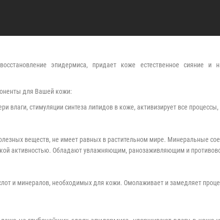
восстановление эпидермиса, придает коже естественное сияние и
оненты для Вашей кожи:
ри влаги, стимуляции синтеза липидов в коже, активизирует все процессы,
полезных веществ, не имеет равных в растительном мире. Минеральные со
еской активностью. Обладают увлажняющим, ранозаживляющим и противо
слот и минералов, необходимых для кожи. Омолаживает и замедляет проце