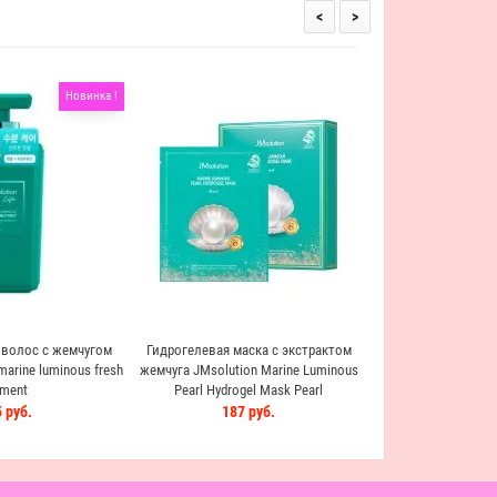
<
>
Новинка !
JMsolution Marine 
Moisture Eye Patch 
морским к
1 529
волос с жемчугом
Гидрогелевая маска с экстрактом
marine luminous fresh
жемчуга JMsolution Marine Luminous
tment
Pearl Hydrogel Mask Pearl
 руб.
187 руб.