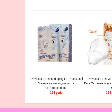
Elizavecca 3-step anti-aging EGF mask pack
Elizavecca 3-step A
3-шаговая маска для лица
Pack Увлажняющая 3
антивозрастная
ли
275 руб.
275 