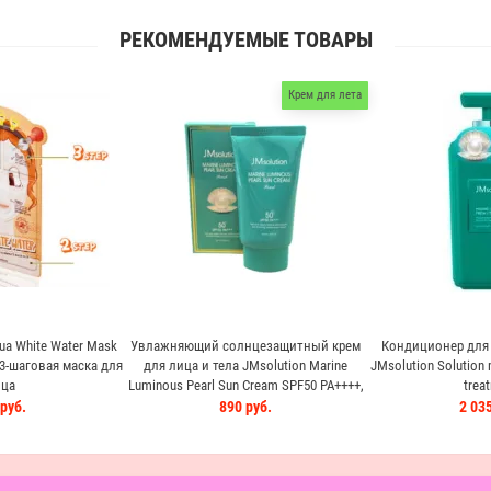
РЕКОМЕНДУЕМЫЕ ТОВАРЫ
Крем для лета
qua White Water Mask
Увлажняющий солнцезащитный крем
Кондиционер для 
-шаговая маска для
для лица и тела JMsolution Marine
JMsolution Solution 
ца
Luminous Pearl Sun Cream SPF50 PA++++,
trea
50мл
руб.
890 руб.
2 035