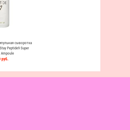
пульная сыворотка
tay Peptide9 Super
g Ampoule
 руб.