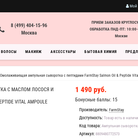
Мой 
ПРИЕМ ЗАКАЗОВ КРУГЛОС
8 (499) 404-15-96
ОБРАБОТКА ПНД-ПТ: 10:00-
Москва
Москве
ВОЛОСЫ
МАКИЯЖ
АКСЕССУАРЫ
БЫТОВАЯ ХИМИЯ
ПРЕД
Омолаживающая ампульная сыворотка с пептидами FarmStay Salmon Oil & Peptide Vita
1 490 руб.
А С МАСЛОМ ЛОСОСЯ И
Бонусные баллы: 15
PTIDE VITAL AMPOULE
Производитель:
FarmStay
Доступность:
Товар есть в налич
Код товара:
Ампульная сыворотк
Артикул:
8809480772573