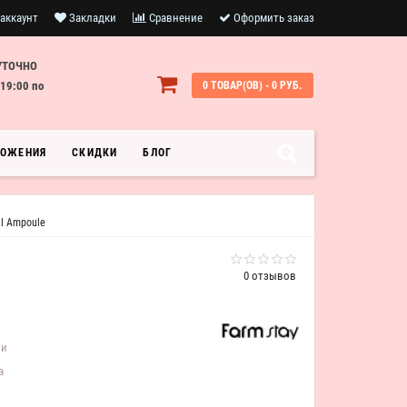
аккаунт
Закладки
Сравнение
Оформить заказ
УТОЧНО
19:00 по
0 ТОВАР(ОВ) - 0 РУБ.
ЛОЖЕНИЯ
СКИДКИ
БЛОГ
l Ampoule
0 отзывов
ии
а