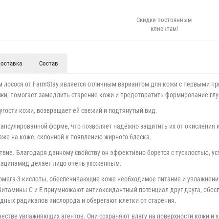
Скидки постоянным
клиентам!
оставка
Состав
 лосося от FarmStay является отличным вариантом для кожи с первыми п
жи, помогает замедлить старение кожи и предотвратить формирование гл
гости кожи, возвращает ей свежий и подтянутый вид.
улированной форме, что позволяет надёжно защитить их от окисления и 
аже на коже, склонной к появлению жирного блеска.
ие. Благодаря данному свойству он эффективно борется с тусклостью, ус
ниацинамид делает лицо очень ухоженным.
ега-3 кислоты, обеспечивающие коже необходимое питание и увлажнение
Витамины С и Е приумножают антиоксидантный потенциал друг друга, обес
дных радикалов кислорода и оберегают клетки от старения.
естве увлажняющих агентов. Они сохраняют влагу на поверхности кожи и 