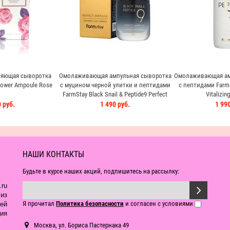
ляющая сыворотка
Омолаживающая ампульная сыворотка
Омолаживающая ам
lower Ampoule Rose
с муцином черной улитки и пептидами
с пептидами FarmS
FarmStay Black Snail & Peptide9 Perfect
Vitalizin
Ampoule
 руб.
1 490 руб.
1 990
НАШИ КОНТАКТЫ
Будьте в курсе наших акций, подпишитесь на рассылку:
ru
из
Я прочитал
Политика безопасности
и согласен с условиями
ей
ия
Москва, ул. Бориса Пастернака 49