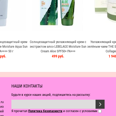
нцезащитный крем
Солнцезащитный увлажняющий крем с
Увлажняющий кре
re Moisture Aqua Sun
экстрактом алоэ LEBELAGE Moisture Sun
зелёным чаем THE S
A++++ 50 г
Cream Aloe SPF50+ PA+++
Collage
руб.
499 руб.
1 946
НАШИ КОНТАКТЫ
Будьте в курсе наших акций, подпишитесь на рассылку:
ru
из
Я прочитал
Политика безопасности
и согласен с условиями
ей
ия