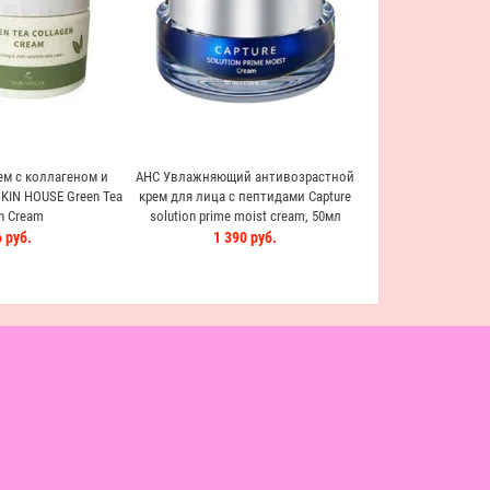
805 
м с коллагеном и
AHC Увлажняющий антивозрастной
KIN HOUSE Green Tea
крем для лица с пептидами Capture
n Cream
solution prime moist cream, 50мл
 руб.
1 390 руб.