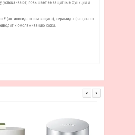
у, успокаивают, повышает ее защитные функции и
ин E (антиоксидантная защита), керамиды (защита от
приводит к омолаживанию кожи.
<
>
Lion Крем-гель 
увлажняющий с экс
угля – Shoku