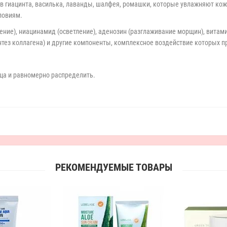
в гиацинта, василька, лаванды, шалфея, ромашки, которые увлажняют кож
ловиям.
ение), ниацинамид (осветление), аденозин (разглаживание морщин), витам
нтез коллагена) и другие компоненты, комплексное воздействие которых 
ца и равномерно распределить.
РЕКОМЕНДУЕМЫЕ ТОВАРЫ