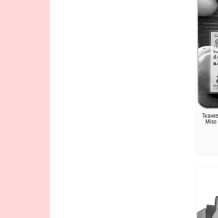
Тофу
Травы
Фрукты
Центелла
Шоколад
Экстракт тамаринда
Яблоко
кислота
масло Ши
Ткане
Miso