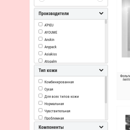
Производители
A'PIEU
AYOUME
Anskin
Anypack
Asiakiss
Atopalm
Baviphat
Тип кожи
Bergamo
Фольг
пепт
Комбинированная
Berrisom
Сухая
Bling Pop
Для всех типов кожи
CELRANICO
Нормальная
CONSLY
Чувствительная
Deoproce
Проблемная
Dermal
Жирная
Dr.Althea
Компоненты