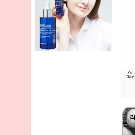
Кислоты
Козье молоко
Кокос
Коралл
Кофе
Кофеин
Лимон
Лошадиный жир
Масло чайного дерева
Маточное молочко
Ульт
Sorry
Молоко
Молочная
Овес
Паприка
Персик
Портулак
Салициловая кислота
Солодка