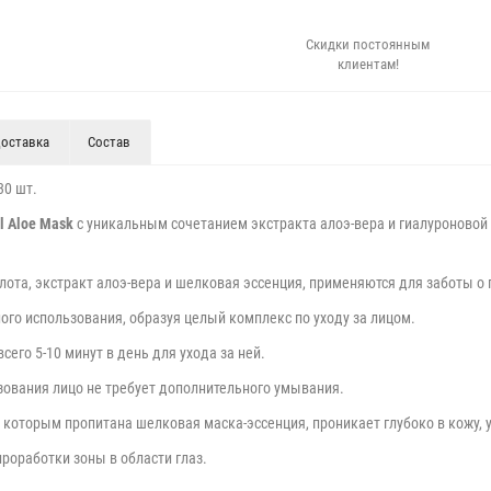
Скидки постоянным
клиентам!
оставка
Состав
30 шт.
l Aloe Mask
с уникальным сочетанием экстракта алоэ-вера и гиалуроновой
ота, экстракт алоэ-вера и шелковая эссенция, применяются для заботы о 
ого использования, образуя целый комплекс по уходу за лицом.
его 5-10 минут в день для ухода за ней.
ьзования лицо не требует дополнительного умывания.
 которым пропитана шелковая маска-эссенция, проникает глубоко в кожу, у
роработки зоны в области глаз.