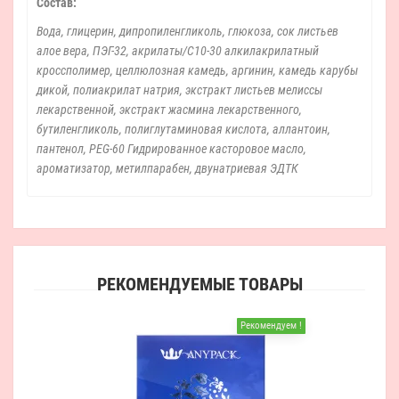
Состав:
Вода, глицерин, дипропиленгликоль, глюкоза, сок листьев
алое вера, ПЭГ-32, акрилаты/С10-30 алкилакрилатный
кроссполимер, целлюлозная камедь, аргинин, камедь карубы
дикой, полиакрилат натрия, экстракт листьев мелиссы
лекарственной, экстракт жасмина лекарственного,
бутиленгликоль, полиглутаминовая кислота, аллантоин,
пантенол, PEG-60 Гидрированное касторовое масло,
ароматизатор, метилпарабен, двунатриевая ЭДТК
РЕКОМЕНДУЕМЫЕ ТОВАРЫ
Рекомендуем !
Ги