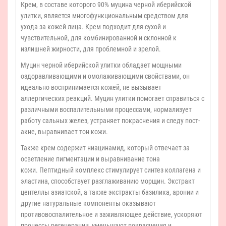
Крем, в составе которого 90% муцина черной иберийской
улитки, является многофункциональным средством для
ухода за кожей лица. Крем подходит для сухой и
чувствительной, для комбинированной и склонной к
излишней жирности, для проблемной и зрелой.
Муцин черной иберийской улитки обладает мощными
оздоравливающими и омолаживающими свойствами, он
идеально воспринимается кожей, не вызывает
аллергических реакций. Муцин улитки помогает справиться с
различными воспалительными процессами, нормализует
работу сальных желез, устраняет покраснения и следу пост-
акне, выравнивает тон кожи.
Также крем содержит ниацинамид, который отвечает за
осветление пигментации и выравнивание тона
кожи. Пептидный комплекс стимулирует синтез коллагена и
эластина, способствует разглаживанию морщин. Экстракт
центеллы азиатской, а также экстракты базилика, аронии и
другие натуральные компоненты оказывают
противовоспалительное и заживляющее действие, ускоряют
процессы регенерации, уменьшают покраснения и