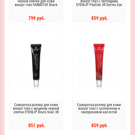
черной улитки для кожи
вокруг глаз с пептидами
вокруг глаз FARMSTAY Black
EYENLIP Peptide 3R Derma Eye
Snail Premium Rolling Eye
Serum
Serum 25мл
799 руб.
859 руб.
Сыворотка-роллер для кожи
Сыворотка-роллер для кожи
вокруг глаз с муцином черной
вокруг глаз с коллагеном и
улитки EYENLIP Black Snail 3R
гиалуроновой кислотой
Seed Eye Serum
EYENLIP Collagen 3R Hyaluronic
Eye Serum
851 руб.
859 руб.