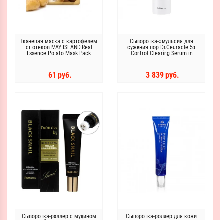
Тканевая маска с картофелем
Сыворотка-эмульсия для
от отеков MAY ISLAND Real
сужения пор Dr.Ceuracle 5α
Essence Potato Mask Pack
Control Clearing Serum in
25мл
Emulsion
61 руб.
3 839 руб.
Сыворотка-роллер с муцином
Сыворотка-роллер для кожи