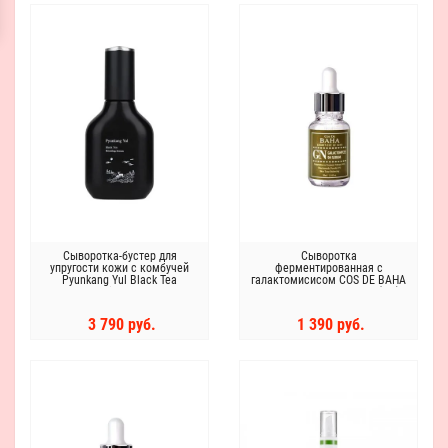
Сыворотка-бустер для
Сыворотка
упругости кожи с комбучей
ферментированная с
Pyunkang Yul Black Tea
галактомисисом COS DE BAHA
Boosting Serum
Galactomyces 94 Serum (GN)
30 ml
3 790 руб.
1 390 руб.