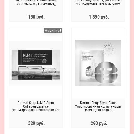
Mask Маска c комплексом
Патчи под глаза гидрогелевые
аминокислот, витаминов,
с эпидермальным фактором
пептидов и максимальной
роста E.G.F.
концентрацией коллагена
150 руб.
1 390 руб.
Новинка !
Dermal Shop N.M.F Aqua
Dermal Shop Silver Flash
Collagen Essence
Фольгированная коллагеновая
Фольгированная коллагеновая
маска для лица c
маска для лица с
гиалуроновой кислотой и
аминокислотами, пептидами и
пептидами
натуральным увлажняющим
329 руб.
290 руб.
комплексом