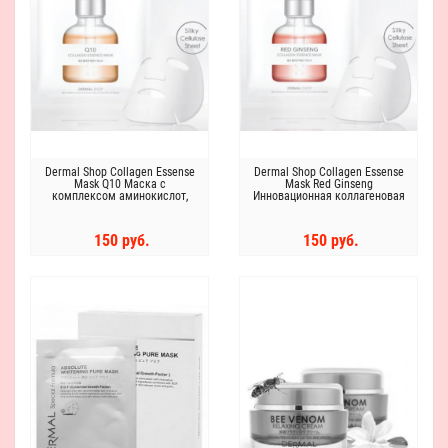
Dermal Shop Collagen Essense
Dermal Shop Collagen Essense
Mask Q10 Маска c
Mask Red Ginseng
комплексом аминокислот,
Инновационная коллагеновая
витаминов, пептидов и
маска для лица c комплексом
коэнзимом Q10
аминокислот, витаминов,
пептидов и экстрактом
150 руб.
150 руб.
женьшеня