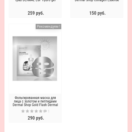
трав DERMAL EGF Hydro gel
Dermal Shop Collagen Essense
mask
Mask Hyaluronic Acid
259 руб.
150 руб.
Рекомендуем !
Фольгированная маска для
лица c золотом и пептидами
Dermal Shop Gold Flash Dermal
Shop Gold Flash
1
290 руб.