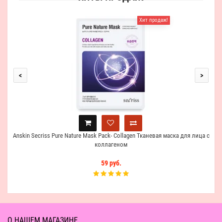
Хит продаж!
HT
Мас
<
>
Anskin Secriss Pure Nature Mask Pack- Collagen Тканевая маска для лица с
коллагеном
59 руб.
О НАШЕМ МАГАЗИНЕ