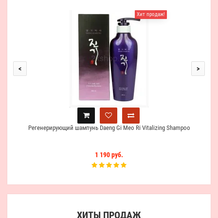
Хит продаж!
CP
<
>
gen
Регенерирующий шампунь Daeng Gi Meo Ri Vitalizing Shampoo
1 190 руб.
ХИТЫ ПРОДАЖ