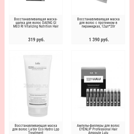
Восстанавливающая маска-
Восстанавливающая маска
шапка для волос DAENG GI
для волос с протеином в
MEO RI Vitalizing Nutrition Hair
пирамидках, 12шт*20г
Pack With Hair Cap 35гр
Purederm Silky Nourishing Hair
Mask Protein
319 руб.
1 390 руб.
Восстанавливающая маска
Ампулы-филлеры для волос
для волос La'dor Eco Hydro Lpp
EYENLIP Professional Hair
Treatment
Ampoule Lulu