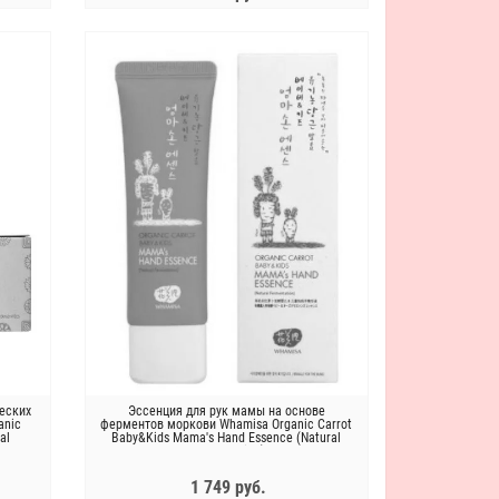
ЗАКОНЧИЛСЯ
еских
Эссенция для рук мамы на основе
anic
ферментов моркови Whamisa Organic Carrot
al
Baby&Kids Mama's Hand Essence (Natural
Fermentation)
1 749 руб.
Новинка !