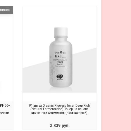
ЗАКОНЧИЛСЯ
винка !
Антивозрастная пептидная
The Saem Набор расслабляющих
эмульсия Bueno MGF Peptide
масок Skin Rest Relaxing Hydro Mas
Emulsion Plus
Sheet (5*25g)
3 956 руб.
1 390 руб.
SPF 50+
Whamisa Organic Flowers Toner Deep Rich
BUENO MGF Peptide Крем для лица
The Saem Набор увлажняющих
(Natural Fermentation) Тонер на основе
антивозрастной с пептидами Bueno
масок Skin Rest Enrich Moisture
точных
цветочных ферментов (насыщенный)
MGF Peptide Wrinkle Cream Plus,50г
Mask Sheet (5*25 g)
3 839 руб.
3 900 руб.
1 390 руб.