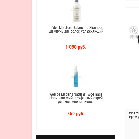
r Filler Филлер
La'dor Moisture Balancing Shampoo
Сред
ления волос
Шампунь для волос увлажняющий
головы
руб.
1 090 руб.
Welcos Mugens Natural Two-Phase
Несмываемый двухфазный спрей
Masil 
для увлажнения волос
для во
550 руб.
Whami
крем 