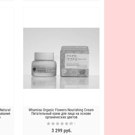
ЗАКОНЧИЛСЯ
May Island Скраб для лица в
Слабокислотная пенка с центелло
пакетиках c центеллой и алоэ
и зеленым чаем Purito From Gree
Secret pore clear powder scrub
Deep Foaming Cleanser
1 095 руб.
2 590 руб.
Энзимная ночная маска с тыквой и
Крем с золотом и экстрактом икр
керамидами Too Cool For School
JMsolution Active golden caviar
Pumpkin Sleeping Pack, 2 мл
nourishing cream, 60мл
65 руб.
1 595 руб.
Natural
Whamisa Organic Flowers Nourishing Cream
мывания
Питательный крем для лица на основе
в
органических цветов
1
3 299 руб.