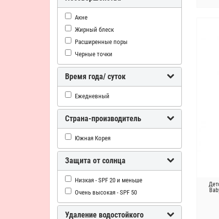
Центелла Азиатская
Экстракты цветов
Акне
Яблоко
Жирный блеск
PHA-кислота
Расширенные поры
Черные точки
Время года/ суток
Ежедневный
Страна-производитель
Южная Корея
Защита от солнца
Низкая - SPF 20 и меньше
Дет
Bab
Очень высокая - SPF 50
Удаление водостойкого