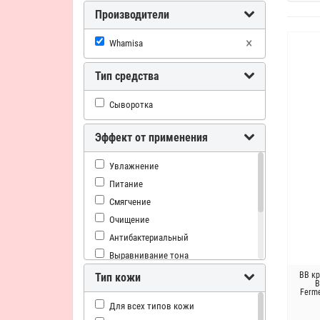
Производители
×
Whamisa
Тип средства
Сыворотка
Эффект от применения
Увлажнение
Питание
Смягчение
Очищение
Антибактериальный
Выравнивание тона
Успокаивающий
BB кр
Тип кожи
B
Гладкая кожа
Ferme
Для всех типов кожи
Матирование