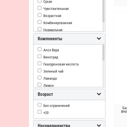
Сухая
Сужение пор
Чувствительная
Возрастная
Комбинированная
Нормальная
Проблемная
Компоненты
Алоэ Вера
Виноград
Гиалуроновая кислота
Зеленый чай
Лаванда
Лимон
Манго
Возраст
Морские водоросли
Без ограничений
Олива
Ба
фер
+20
Розмарин
Салициловая (BHA) кислота
Несовершенства