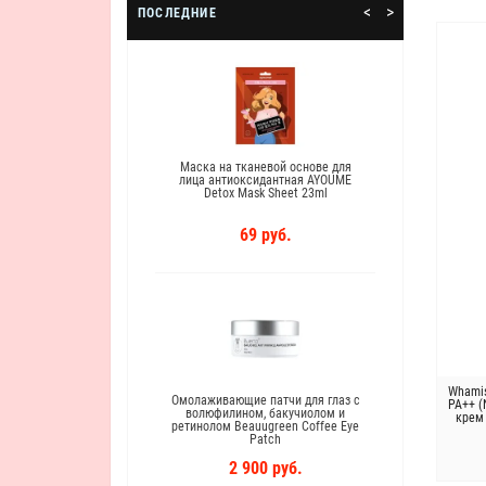
<
>
ПОСЛЕДНИЕ
ифтинг-эмульсия
Маска на тканевой основе для
Антиво
M Gold Lifting
лица антиоксидантная AYOUME
экстрак
ion
Detox Mask Sheet 23ml
Royal 
руб.
69 руб.
Whamis
Омолаживающие патчи для глаз с
Пептид
PA++ (
волюфилином, бакучиолом и
черн
крем
ретинолом Beauugreen Coffee Eye
Wrin
Patch
2 900 руб.