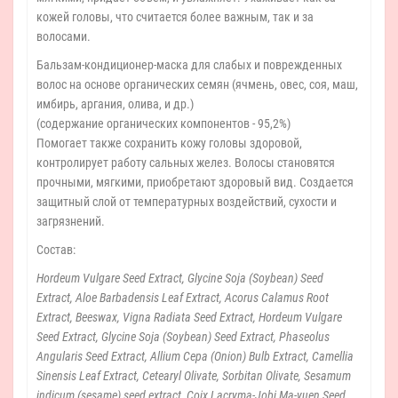
кожей головы, что считается более важным, так и за
волосами.
Бальзам-кондиционер-маска для слабых и поврежденных
волос на основе органических семян (ячмень, овес, соя, маш,
имбирь, аргания, олива, и др.)
(содержание органических компонентов - 95,2%)
Помогает также сохранить кожу головы здоровой,
контролирует работу сальных желез. Волосы становятся
прочными, мягкими, приобретают здоровый вид. Создается
защитный слой от температурных воздействий, сухости и
загрязнений.
Состав:
Hordeum Vulgare Seed Extract, Glycine Soja (Soybean) Seed
Extract, Aloe Barbadensis Leaf Extract, Acorus Calamus Root
Extract, Beeswax, Vigna Radiata Seed Extract, Hordeum Vulgare
Seed Extract, Glycine Soja (Soybean) Seed Extract, Phaseolus
Angularis Seed Extract, Allium Cepa (Onion) Bulb Extract, Camellia
Sinensis Leaf Extract, Cetearyl Olivate, Sorbitan Olivate, Sesamum
indicum (sesame) seed extract, Coix Lacryma-Jobi Ma-yuen Seed