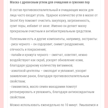
Маска с древесным углем для очищения и сужения пор
В состав противовоспалительный и очищающих масок для
лица часто входит уголь. Ударное количество угля в маске от
Secret Key поможет очистить закупорку, загрязненность,
сузит поры, избавит от акне. Именно он делает маску
прекрасным очистным и антибактериальным средством.
Полезными есть и другие компоненты, например, экстракты:
- риса черного – он оздоровит, снимет раздражения,
отечность и покраснения;
- папайи и кунжута черного – смягчат, осветлят, нежно
воздействуют как скраб, ускорят обновление кожи,
благодаря ударному количеству витаминов;
- азиатской центеллы – омолодит и увлажнит, ускорит
заживление ранок, благодаря противовоспалительным
свойствам;
- гамамелиса, масло семян макадамии помогут
регенерировать и увлажнить, благодаря антиоксидантным
свойствам.
Можно использовать еженедельно по 10 минут. Умываемся и