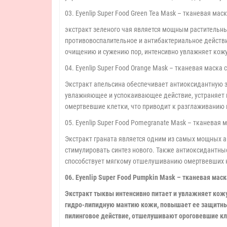
03. Eyenlip Super Food Green Tea Mask – тканевая мас
экстракт зеленого чая является мощным растительн
противовоспалительное и антибактериальное действи
очищению и сужению пор, интенсивно увлажняет кожу
04. Eyenlip Super Food Orange Mask – тканевая маска
Экстракт апельсина обеспечивает антиоксидантную 
увлажняющее и успокаивающее действие, устраняет 
омертвевшие клетки, что приводит к разглаживанию 
05. Eyenlip Super Food Pomegranate Mask – тканевая 
Экстракт граната является одним из самых мощных 
стимулировать синтез нового. Также антиоксидантны
способствует мягкому отшелушиванию омертвевших к
06. Eyenlip Super Food Pumpkin Mask – тканевая мас
Экстракт тыквы интенсивно питает и увлажняет ко
гидро-липидную мантию кожи, повышает ее защитн
пилинговое действие, отшелушивают ороговевшие кл