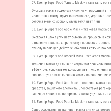
07. Eyenlip Super Food Tomato Mask – тканевая маска
Экстракт томата содержит ликопин – природный ант
коллагена и стимулирует синтез нового, укрепляет с
сеточка мелких морщин, улучшается цвет лица.
08. Eyenlip Super Food Apple Mask – тканевая маска с
Экстракт яблока улучшает обменные процессы в кож
окисление в клетках, препятствуя процессу старения
отшелушивающее действие, обновляя кожные покро
09. Eyenlip Super Food Broccoli Mask – тканевая маск
Тканевая маска для лица с экстрактом брокколи вит
эффектом. Успокаивает кожу, снимает покраснения и
способствует разглаживанию кожи и выравниванию е
10. Eyenlip Super Food Oats Mask – тканевая маска 
средства, защитного элемента. Способствует регене
защищая липиды на поверхности кожи, улучшает ее э
11. Eyenlip Super Food Paprika Mask – тканевая маска
Супер эффективная тканевая маска для лица, котор