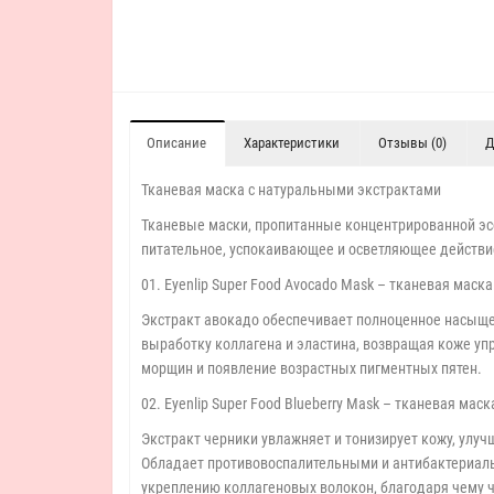
Описание
Характеристики
Отзывы (0)
Д
Тканевая маска с натуральными экстрактами
Тканевые маски, пропитанные концентрированной эс
питательное, успокаивающее и осветляющее действие
01. Eyenlip Super Food Avocado Mask – тканевая маск
Экстракт авокадо обеспечивает полноценное насыщ
выработку коллагена и эластина, возвращая коже уп
морщин и появление возрастных пигментных пятен.
02. Eyenlip Super Food Blueberry Mask – тканевая мас
Экстракт черники увлажняет и тонизирует кожу, улуч
Обладает противовоспалительными и антибактериаль
укреплению коллагеновых волокон, благодаря чему ч