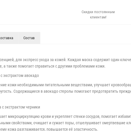
Скидки постоянным
клиентам!
оставка
Состав
сенцией, для экспресс ухода за кожей. Каждая маска содержит один ключ
, а также помогает справиться с другими проблемами кожи.
а с экстрактом авокадо
ение кожи необходимыми питательными веществами, улучшает кровообращ
ругость. Содержащиеся в авокадо стеролы помогают предотвратить прежд
ка с экстрактом черники
шает микроциркуляцию крови и укрепляет стенки сосудов, помогает избавит
ными свойствами, очищает и сужает поры, отшелушивает омертвевшие кле
ему кожа разглаживается, повышается её эластичность.