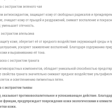
ка с экстрактом зеленого чая
ым антиоксидантом, защищает кожу от свободных радикалов и преждеврем
е, очищает кожу от прыщей и раздражений, снимает воспаление и покрасн
, уменьшает отечность.
 с экстрактом апельсина
защиту коже, оберегает её от вредного воздействия окружающей среды и 
шелушения, ускоряет заживление воспалений. Благодаря содержанию при
кожи и выравниванию её тона.
маска с экстрактом граната
антивозрастных компонентов, обладает уникальной способностью предотвр
е свойства граната значительно снижают вредное воздействие ультрафио
леток и осветлениению пигментных пятен.
ка с экстрактом тыквы
жу, оказывает противовоспалительное и успокаивающее действие. Благо
ые функции, предупреждает повреждения кожи экологическими и климат
етки кожи.