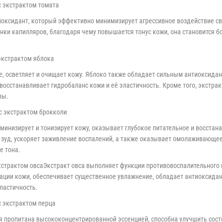
 с экстрактом томата
иоксидант, который эффективно минимизирует агрессивное воздействие 
тенки капилляров, благодаря чему повышается тонус кожи, она становится б
 экстрактом яблока
е, осветляет и очищает кожу. Яблоко также обладает сильным антиоксид
, восстанавливает гидробаланс кожи и её эластичность. Кроме того, экстр
вы.
а с экстрактом брокколи
аминизирует и тонизирует кожу, оказывает глубокое питательное и восст
 зуд, ускоряет заживление воспалений, а также оказывает омолаживающее 
е тона.
с экстрактом овсаЭкстракт овса выполняет функции противовоспалительног
рации кожи, обеспечивает существенное увлажнение, обладает антиоксидан
ластичность.
 с экстрактом перца
ая пропитана высококонцентрированной эссенцией, способна улучшить сос