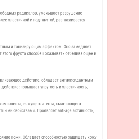
свободных радикалов, уменьшает разрушение
олее эластичной и подтянутой, разглаживается
антным и тонизирующим эффектом. Оно замедляет
акт этого фрукта способен оказывать отбеливающее и
анавливающее действие, обладает антиоксидантным
действие: повышает упругость и эластичность,
о компонента, вяжущего агента, смягчающего
тными свойствами. Проявляет anti-age активность,
тояние кожи. Обладает способностью защищать кожу