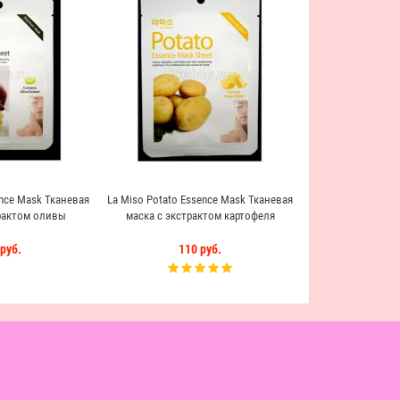
La Miso Pomegran
Тканевая маска с 
110 
ence Mask Тканевая
La Miso Potato Essence Mask Тканевая
рактом оливы
маска с экстрактом картофеля
руб.
110 руб.