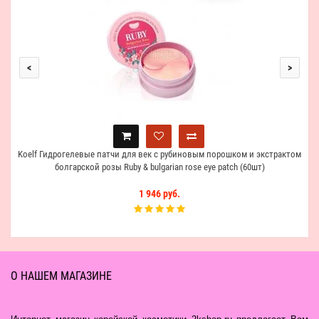
Pe
<
>
Koelf Гидрогелевые патчи для век с рубиновым порошком и экстрактом
болгарской розы Ruby & bulgarian rose eye patch (60шт)
1 946 руб.
О НАШЕМ МАГАЗИНЕ