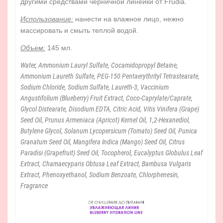
другими средствами черничной линейки от Frudia.
Использование:
нанести на влажное лицо, нежно
массировать и смыть теплой водой.
Объем:
145 мл.
Water, Ammonium Lauryl Sulfate, Cocamidopropyl Betaine,
Ammonium Laureth Sulfate, PEG-150 Pentaerythrityl Tetrastearate,
Sodium Chloride, Sodium Sulfate, Laureth-3, Vaccinium
Angustifolium (Blueberry) Fruit Extract, Coco-Caprylate/Caprate,
Glycol Distearate, Disodium EDTA, Citric Acid, Vitis Vinifera (Grape)
Seed Oil, Prunus Armeniaca (Apricot) Kernel Oil, 1,2-Hexanediol,
Butylene Glycol, Solanum Lycopersicum (Tomato) Seed Oil, Punica
Granatum Seed Oil, Mangifera Indica (Mango) Seed Oil, Citrus
Paradisi (Grapefruit) Seed Oil, Tocopherol, Eucalyptus Globulus Leaf
Extract, Chamaecyparis Obtusa Leaf Extract, Bambusa Vulgaris
Extract, Phenoxyethanol, Sodium Benzoate, Chlorphenesin,
Fragrance