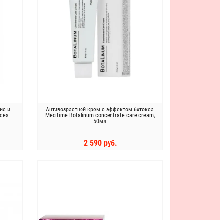
ис и
Антивозрастной крем с эффектом ботокса
yces
Meditime Botalinum concentrate care cream,
50мл
2 590 руб.
КУПИТЬ