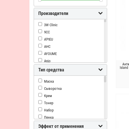
Производители
3W Clinic
9CC
A'PIEU
AHC
AYOUME
Anjo
Анти
Island
Anskin
Тип средства
Aperire
Маска
Aronyx
Сыворотка
Asiakiss
Крем
Atopalm
Тонер
BCL
Набор
BIOmax
Пенка
Bergamo
Альгинатная маска
Berrisom
Эффект от применения