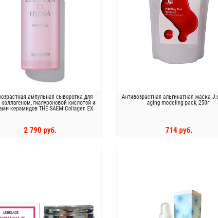
возрастная ампульная сыворотка для
Антивозрастная альгинатная маска J:o
 коллагеном, гиалуроновой кислотой и
aging modeling pack, 250г
ами керамидов THE SAEM Collagen EX
Hydra Ampoule
2 790 руб.
714 руб.
КУПИТЬ
КУПИТЬ