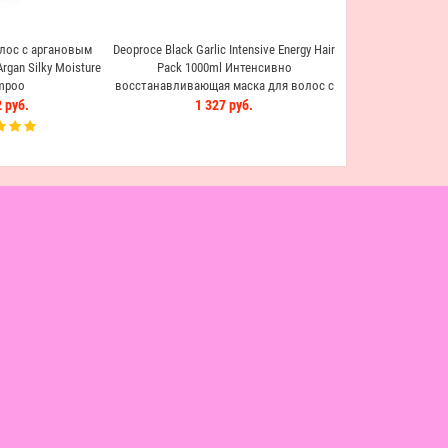
лос с аргановым
Deoproce Black Garlic Intensive Energy Hair
gan Silky Moisture
Pack 1000ml Интенсивно
mpoo
восстанавливающая маска для волос с
черным чесноком
 руб.
1 327 руб.