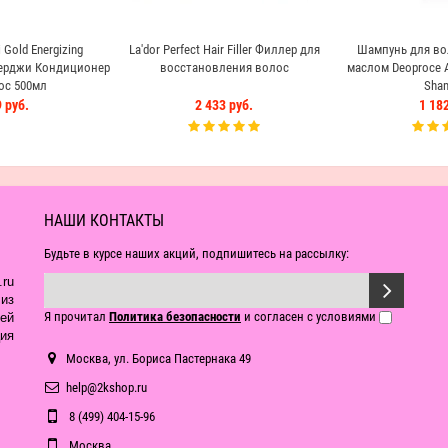
 Gold Energizing
La'dor Perfect Hair Filler Филлер для
Шампунь для во
нерджи Кондиционер
восстановления волос
маслом Deoproce Ar
ос 500мл
Sha
 руб.
2 433 руб.
1 182
НАШИ КОНТАКТЫ
Будьте в курсе наших акций, подпишитесь на рассылку:
ru
из
Я прочитал
Политика безопасности
и согласен с условиями
ей
ия
Москва, ул. Бориса Пастернака 49
help@2kshop.ru
8 (499) 404-15-96
Москва