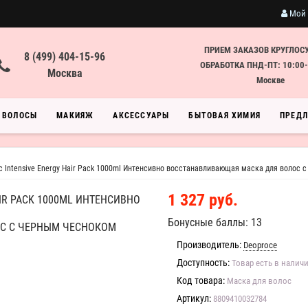
Мой 
ПРИЕМ ЗАКАЗОВ КРУГЛОС
8 (499) 404-15-96
ОБРАБОТКА ПНД-ПТ: 10:00-
Москва
Москве
ВОЛОСЫ
МАКИЯЖ
АКСЕССУАРЫ
БЫТОВАЯ ХИМИЯ
ПРЕД
ic Intensive Energy Hair Pack 1000ml Интенсивно восстанавливающая маска для волос
1 327 руб.
AIR PACK 1000ML ИНТЕНСИВНО
Бонусные баллы: 13
С С ЧЕРНЫМ ЧЕСНОКОМ
Производитель:
Deoproce
Доступность:
Товар есть в налич
Код товара:
Маска для волос
Артикул:
8809410032784