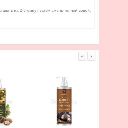
авить на 2-3 минут, затем смыть теплой водой.
<
>
Шампунь для волос
Deoproce Black Garl
Sha
1 287