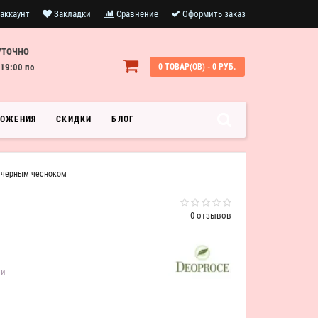
аккаунт
Закладки
Сравнение
Оформить заказ
УТОЧНО
19:00 по
0 ТОВАР(ОВ) - 0 РУБ.
ЛОЖЕНИЯ
СКИДКИ
БЛОГ
 с черным чесноком
0 отзывов
ии