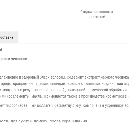
Скидки постоянным
клиентам!
оставка
ml
черным чесноком
влажнение и здоровый блеск волосам.
Содержит экстракт черного чеснока,
, предотвращает выпадение, защищает волосы от внешних воздействий ок
ок получают в результате специальной длительной термической обработки
 микроэлементы, масла. Применяется также в производстве косметики в К
ит гидролизованный коллаген, бесцветную хну. Компоненты укрепляют вол
ности для сухих и ломких, после окрашивания.