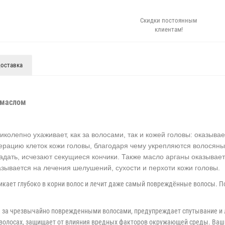
Скидки постоянным
клиентам!
оставка
 маслом
иколепно ухаживает, как за волосами, так и кожей головы: оказыв
ерацию клеток кожи головы, благодаря чему укрепляются волосян
падать, исчезают секущиеся кончики. Также масло арганы оказывае
зывается на лечения шелушений, сухости и перхоти кожи головы.
икает глубоко в корни волос и лечит даже самый повреждённые волосы. П
д за чрезвычайно поврежденными волосами, предупреждает спутывание и л
волосах, защищает от влияния вредных факторов окружающей среды. Ваш