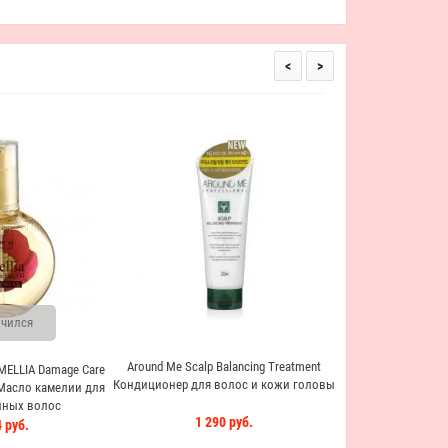
<
>
Around Me Scalp N
Питательный шам
кожи 
890 
чился
Around Me Scalp Balancing Treatment
MELLIA Damage Care
Кондиционер для волос и кожи головы
 Масло камелии для
ных волос
1 290 руб.
 руб.