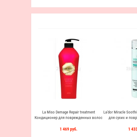
La Miso Demage Repair treatment
La'dor Miracle Soot
Кондиционер для поврежденных волос
для сухих и пов
1 469 руб.
1 433