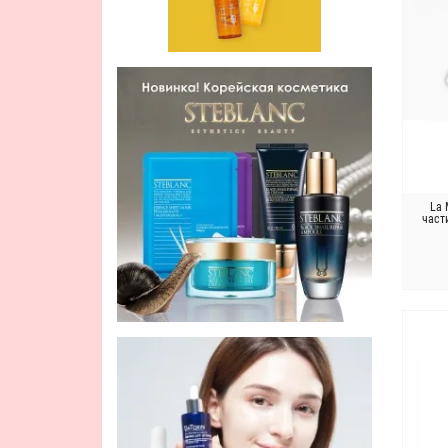
La 
част