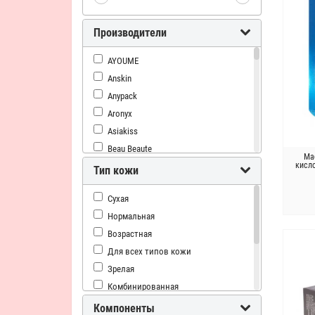
Производители
AYOUME
Anskin
Anypack
Aronyx
Asiakiss
Beau Beaute
Ма
кисл
BeauuGreen
Тип кожи
Bergamo
Сухая
Berrisom
Нормальная
Bueno
Возрастная
CONSLY
Для всех типов кожи
Dermal
Зрелая
Dr.Ceuracle
Комбинированная
EYENLIP
Чувствительная
Elizavecca
Компоненты