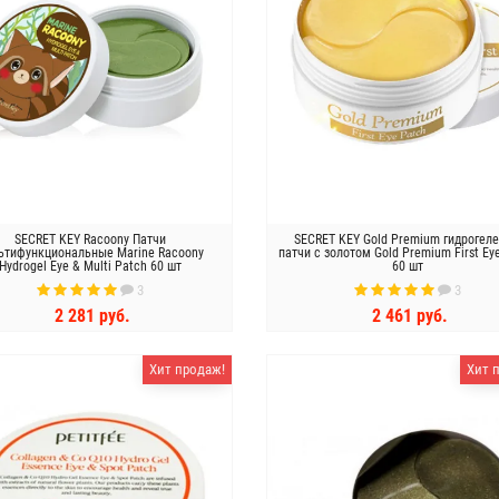
SECRET KEY Racoony Патчи
SECRET KEY Gold Premium гидрогел
ьтифункциональные Marine Racoony
патчи с золотом Gold Premium First Ey
Hydrogel Eye & Multi Patch 60 шт
60 шт
3
3
2 281 руб.
2 461 руб.
КУПИТЬ
КУПИТЬ
Хит продаж!
Хит 