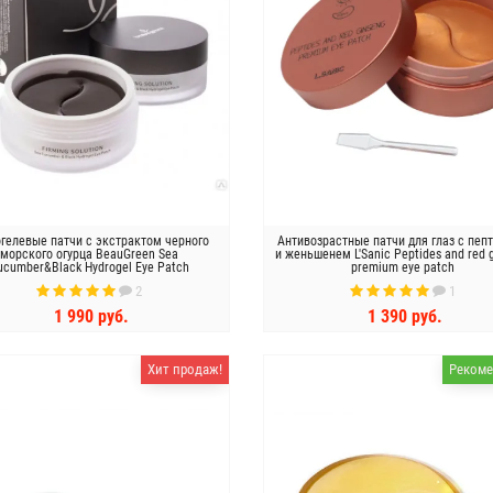
огелевые патчи с экстрактом черного
Антивозрастные патчи для глаз с пеп
морского огурца BeauGreen Sea
и женьшенем L'Sanic Peptides and red 
ucumber&Black Hydrogel Eye Patch
premium eye patch
2
1
1 990 руб.
1 390 руб.
КУПИТЬ
КУПИТЬ
Хит продаж!
Рекоме