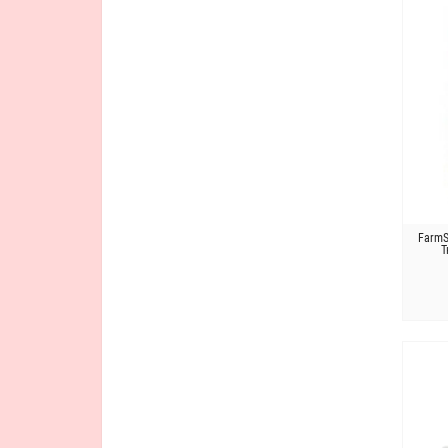
FarmS
Т