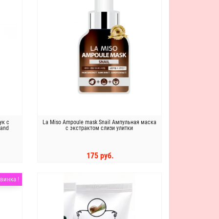
ук с
La Miso Ampoule mask Snail Ампульная маска
Hand
с экстрактом слизи улитки
175 руб.
КУПИТЬ
винка !