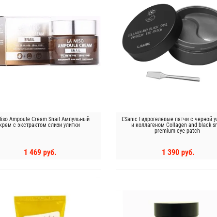
Miso Ampoule Cream Snail Ампульный
L'Sanic Гидрогелевые патчи с черной 
крем с экстрактом слизи улитки
и коллагеном Collagen and black sn
premium eye patch
1 469 руб.
1 390 руб.
КУПИТЬ
КУПИТЬ