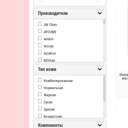
Производители
3W Clinic
AYOUME
Anskin
Aronyx
Asiakiss
BIOmax
Baviphat
Тип кожи
BeauuGreen
Stebl
мас
Комбинированная
Bergamo
Нормальная
CELRANICO
Жирная
CONSLY
Сухая
COXIR
Зрелая
Ciracle
Возрастная
Co Arang
Проблемная
CosRX
Компоненты