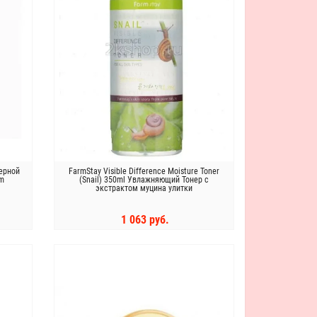
черной
FarmStay Visible Difference Moisture Toner
am
(Snail) 350ml Увлажняющий Тонер с
экстрактом муцина улитки
1 063 руб.
КУПИТЬ