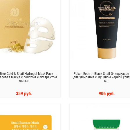
itfee Gold & Snail Hydrogel Mask Pack
Pekah Rebirth Black Snail Очищающая
гелевая маска с золотом и экстрактом
для умывания с муцином черной улит
улитки
мл
359 руб.
906 руб.
КУПИТЬ
КУПИТЬ