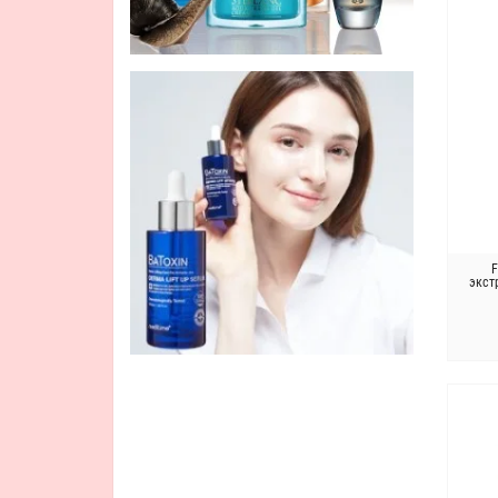
F
экстр