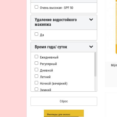
Очищение
Очень высокая - SPF 50
Лечение акне
Снятие отечности
Удаление водостойкого
макияжа
Выравнивание тона
Выравнивание тургора
Да
Отбеливание
Сияние
Время года/ суток
Сужение пор
Ежедневный
Восстановление
Регулярный
Гладкая кожа
Miji
Дневной
Антибактериальный
Летний
Выравнивание текстуры
Ночной (вечерний)
Лифитинг
Зимний
Омолаживание
Ежеденевный
Регенерация
Сброс
Ночной
Регулирование работы сальных
желез
24 часа
Увлажнение и питание