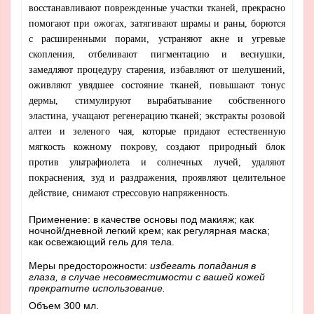
восстанавливают поврежденные участки тканей, прекрасно
помогают при ожогах, затягивают шрамы и раны, борются
с расширенными порами, устраняют акне и угревые
скопления, отбеливают пигментацию и веснушки,
замедляют процедуру старения, избавляют от шелушений,
оживляют увядшее состояние тканей, повышают тонус
дермы, стимулируют вырабатывание собственного
эластина, учащают регенерацию тканей; экстракты розовой
алтеи и зеленого чая, которые придают естественную
мягкость кожному покрову, создают природный блок
против ультрафиолета и солнечных лучей, удаляют
покраснения, зуд и раздражения, проявляют целительное
действие, снимают стрессовую напряженность.
Применение: в качестве основы под макияж; как
ночной/дневной легкий крем; как регулярная маска;
как освежающий гель для тела.
Меры предосторожности:
избегать попадания в
глаза, в случае несовместимости с вашей кожей
прекратите использование.
Объем 300 мл.