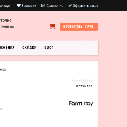
аккаунт
Закладки
Сравнение
Оформить заказ
УТОЧНО
19:00 по
0 ТОВАР(ОВ) - 0 РУБ.
ЛОЖЕНИЯ
СКИДКИ
БЛОГ
геном
0 отзывов
ии