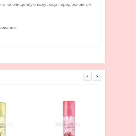
евно на очищенную кожу лица перед основным
зование.
<
>
Elizavecca Hell-Pore
Mist Мист для л
1 516