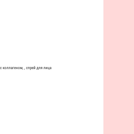
 с коллагеном
,
,
спрей для лица