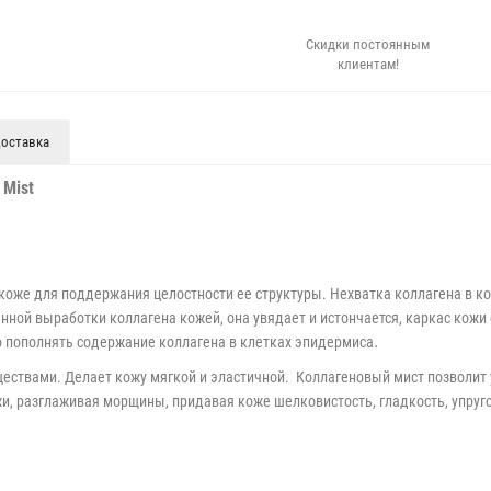
Скидки постоянным
клиентам!
оставка
 Mist
коже для поддержания целостности ее структуры. Нехватка коллагена в к
ной выработки коллагена кожей, она увядает и истончается, каркас кожи 
.
о пополнять содержание коллагена в клетках эпидермиса
ествами. Делает кожу мягкой и эластичной.
Коллагеновый мист позволит 
и, разглаживая морщины, придавая коже шелковистость, гладкость, упруго