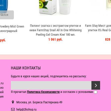
чился
Пилинг скатка с экстрактом улитки и
Farm Stay Мист для
owdery Mist Green
киви FarmStay Snail All In One Whitening
улитки It's Real 
виноградный
Peeling Gel Cream Kiwi 180 мл.
1 061 руб.
828 
руб.
НАШИ КОНТАКТЫ
Будьте в курсе наших акций, подпишитесь на рассылку:
ru
из
Я прочитал
Политика безопасности
и согласен с условиями
ей
ия
Москва, ул. Бориса Пастернака 49
help@2kshop.ru