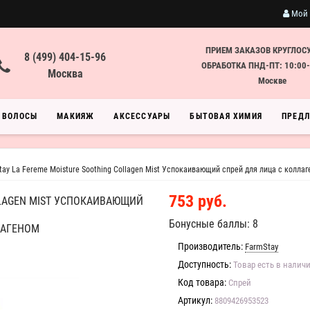
Мой 
ПРИЕМ ЗАКАЗОВ КРУГЛОС
8 (499) 404-15-96
ОБРАБОТКА ПНД-ПТ: 10:00-
Москва
Москве
ВОЛОСЫ
МАКИЯЖ
АКСЕССУАРЫ
БЫТОВАЯ ХИМИЯ
ПРЕД
tay La Fereme Moisture Soothing Collagen Mist Успокаивающий спрей для лица с колла
753 руб.
LLAGEN MIST УСПОКАИВАЮЩИЙ
Бонусные баллы: 8
ЛАГЕНОМ
Производитель:
FarmStay
Доступность:
Товар есть в налич
Код товара:
Спрей
Артикул:
8809426953523