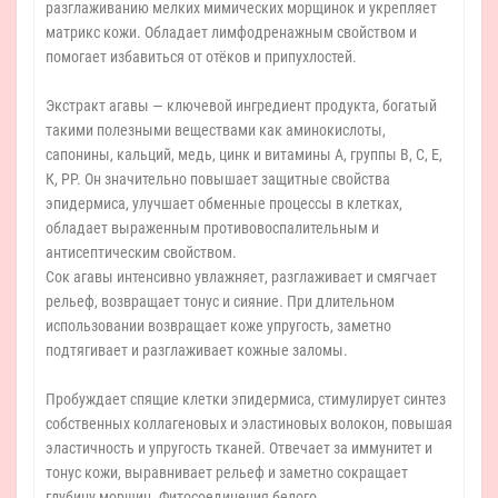
разглаживанию мелких мимических морщинок и укрепляет
матрикс кожи. Обладает лимфодренажным свойством и
помогает избавиться от отёков и припухлостей.
Экстракт агавы — ключевой ингредиент продукта, богатый
такими полезными веществами как аминокислоты,
сапонины, кальций, медь, цинк и витамины А, группы В, С, Е,
К, РР. Он значительно повышает защитные свойства
эпидермиса, улучшает обменные процессы в клетках,
обладает выраженным противовоспалительным и
антисептическим свойством.
Сок агавы интенсивно увлажняет, разглаживает и смягчает
рельеф, возвращает тонус и сияние. При длительном
использовании возвращает коже упругость, заметно
подтягивает и разглаживает кожные заломы.
Пробуждает спящие клетки эпидермиса, стимулирует синтез
собственных коллагеновых и эластиновых волокон, повышая
эластичность и упругость тканей. Отвечает за иммунитет и
тонус кожи, выравнивает рельеф и заметно сокращает
глубину морщин. Фитосоединения белого