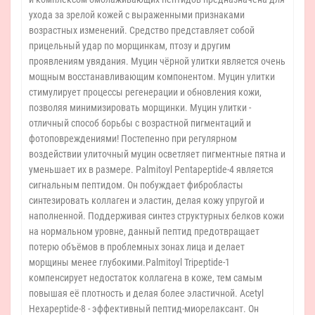
ухода за зрелой кожей с выраженными признаками
возрастных изменений. Средство представляет собой
прицельный удар по морщинкам, птозу и другим
проявлениям увядания. Муцин чёрной улитки является очень
мощным восстанавливающим компонентом. Муцин улитки
стимулирует процессы регенерации и обновления кожи,
позволяя минимизировать морщинки. Муцин улитки -
отличный способ борьбы с возрастной пигментаций и
фотоповреждениями! Постепенно при регулярном
воздействии улиточный муцин осветляет пигментные пятна и
уменьшает их в размере. Palmitoyl Pentapeptide-4 является
сигнальным пептидом. Он побуждает фибробласты
синтезировать коллаген и эластин, делая кожу упругой и
наполненной. Поддерживая синтез структурных белков кожи
на нормальном уровне, данный пептид предотвращает
потерю объёмов в проблемных зонах лица и делает
морщины менее глубокими.Palmitoyl Tripeptide-1
компенсирует недостаток коллагена в коже, тем самым
повышая её плотность и делая более эластичной. Acetyl
Hexapeptide-8 - эффективный пептид-миорелаксант. Он