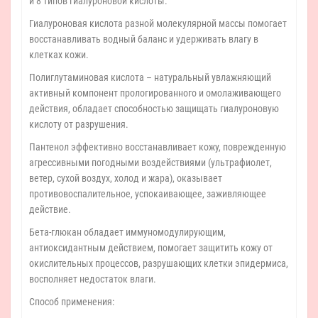
и 8 типов гиалуроновой кислоты.
Гиалуроновая кислота разной молекулярной массы помогает
восстанавливать водный баланс и удерживать влагу в
клетках кожи.
Полиглутаминовая кислота – натуральный увлажняющий
активный компонент прологированного и омолаживающего
действия, обладает способностью защищать гиалуроновую
кислоту от разрушения.
Пантенол эффективно восстанавливает кожу, поврежденную
агрессивными погодными воздействиями (ультрафиолет,
ветер, сухой воздух, холод и жара), оказывает
противовоспалительное, успокаивающее, заживляющее
действие.
Бета-глюкан обладает иммуномодулирующим,
антиоксидантным действием, помогает защитить кожу от
окислительных процессов, разрушающих клетки эпидермиса,
восполняет недостаток влаги.
Способ применения: