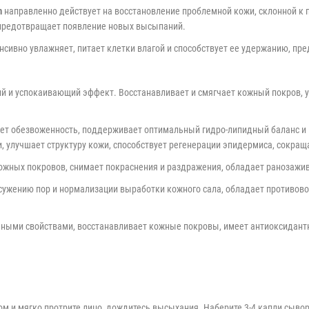
m
направленно действует на восстановление проблемной кожи, склонной к 
 предотвращает появление новых высыпаний.
нсивно увлажняет, питает клетки влагой и способствует ее удержанию, пр
 и успокаивающий эффект. Восстанавливает и смягчает кожный покров, у
яет обезвоженность, поддерживает оптимальный гидро-липидный баланс и 
 улучшает структуру кожи, способствует регенерации эпидермиса, сокращ
кожных покровов, снимает покраснения и раздражения, обладает ранозаж
 сужению пор и нормализации выработки кожного сала, обладает противов
ыми свойствами, восстанавливает кожные покровы, имеет антиоксидантны
ом и мягко протрите лицо, дождитесь высыхания. Наберите 3-4 капли сыво