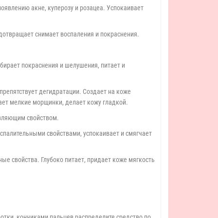
появлению акне, куперозу и розацеа. Успокаивает
едотвращает снимает воспаления и покраснения.
бирает покраснения и шелушения, питает и
препятствует дегидратации. Создает на коже
ает мелкие морщинки, делает кожу гладкой.
ивляющим свойством.
оспалительными свойствами, успокаивает и смягчает
е свойства. Глубоко питает, придает коже мягкость
ротки, кончиками пальцев распределите средство по