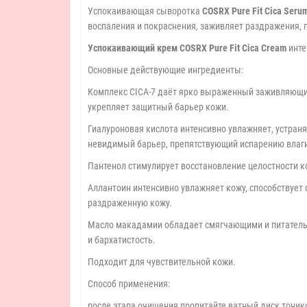
Успокаивающая сыворотка
COSRX Pure Fit Cica Seru
воспаления и покраснения, заживляет раздражения,
Успокаивающий крем COSRX Pure Fit Cica Cream
инте
Основные действующие ингредиенты:
Комплекс CICA-7 даёт ярко выраженный заживляющий
укрепляет защитный барьер кожи.
Гиалуроновая кислота интенсивно увлажняет, устран
невидимый барьер, препятствующий испарению влаги,
Пантенол стимулирует восстановление целостности 
Аллантоин интенсивно увлажняет кожу, способствует
раздраженную кожу.
Масло макадамии обладает смягчающими и питательн
и бархатистость.
Подходит для чувствительной кожи.
Способ применения:
после этапа очищения пропитайте ватный диск тоник