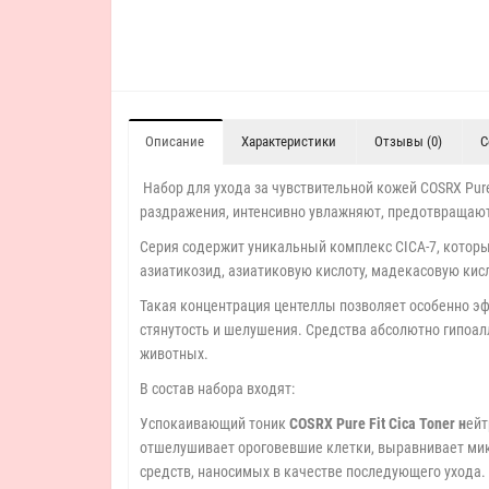
Описание
Характеристики
Отзывы (0)
С
Набор для ухода за чувствительной кожей COSRX Pure
раздражения, интенсивно увлажняют, предотвращают
Серия содержит уникальный комплекс CICA-7, который
азиатикозид, азиатиковую кислоту, мадекасовую кис
Такая концентрация центеллы позволяет особенно эф
стянутость и шелушения. Средства абсолютно гипоалл
животных.
В состав набора входят:
Успокаивающий тоник
COSRX Pure Fit Cica Toner н
ейт
отшелушивает ороговевшие клетки, выравнивает микр
средств, наносимых в качестве последующего ухода.