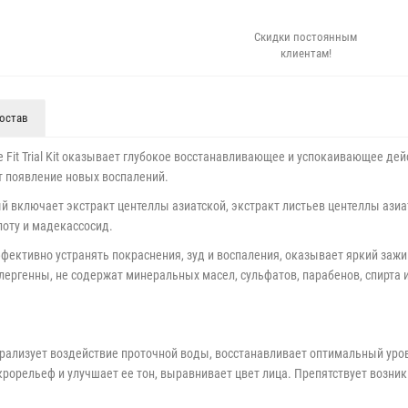
Скидки постоянным
клиентам!
остав
 Fit Trial Kit оказывает глубокое восстанавливающее и успокаивающее де
 появление новых воспалений.
 включает экстракт центеллы азиатской, экстракт листьев центеллы азиат
лоту и мадекассосид.
фективно устранять покраснения, зуд и воспаления, оказывает яркий заж
ергенны, не содержат минеральных масел, сульфатов, парабенов, спирта и
рализует воздействие проточной воды, восстанавливает оптимальный уров
орельеф и улучшает ее тон, выравнивает цвет лица. Препятствует возни