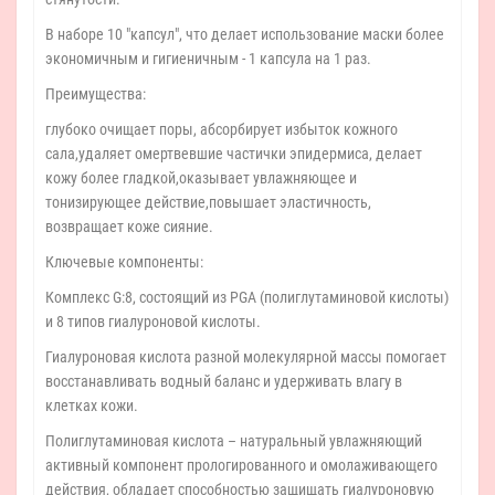
В наборе 10 "капсул", что делает использование маски более
экономичным и гигиеничным - 1 капсула на 1 раз.
Преимущества:
глубоко очищает поры, абсорбирует избыток кожного
сала,удаляет омертвевшие частички эпидермиса, делает
кожу более гладкой,оказывает увлажняющее и
тонизирующее действие,повышает эластичность,
возвращает коже сияние.
Ключевые компоненты:
Комплекс G:8, состоящий из PGA (полиглутаминовой кислоты)
и 8 типов гиалуроновой кислоты.
Гиалуроновая кислота разной молекулярной массы помогает
восстанавливать водный баланс и удерживать влагу в
клетках кожи.
Полиглутаминовая кислота – натуральный увлажняющий
активный компонент прологированного и омолаживающего
действия, обладает способностью защищать гиалуроновую