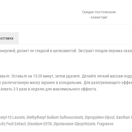
Скидки постоянным
клиентам!
оставка
 энергией, делает ее гладкой и шелковистой. Экстракт плодов персика ок
равьте. Оставьте на 15-20 минут, затем удалите. Делайте легкий массаж по
е распечатанную маску заранее в холодильник. Для разогревающего эффек
льзовать 2-3 раза в неделю для максимального эффекта.
lyceryl-10 Laurate, Diethylhexyl Sodium Sulfosuccinate, Dipropylene Glycol, Xanthan
ach) Fruit Extract, Disodium EDTA, Dipotassium Glycyrrhizate, Fragrance.