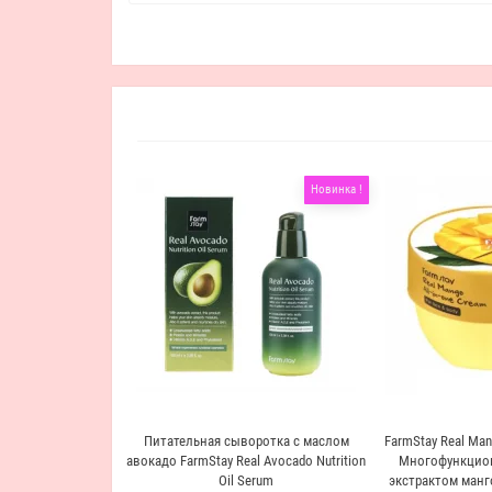
Новинка !
Питательная сыворотка с маслом
FarmStay Real Mang
авокадо FarmStay Real Avocado Nutrition
Многофункцион
Oil Serum
экстрактом манго