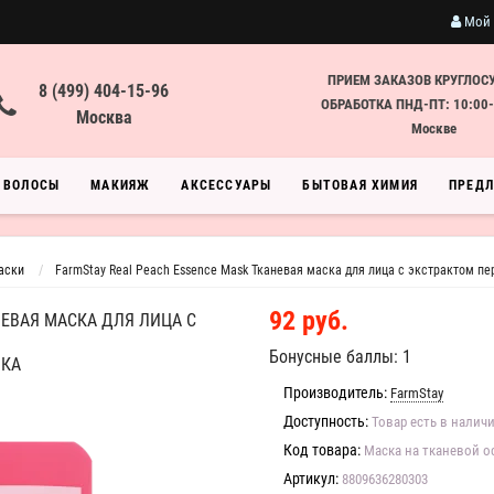
Мой 
ПРИЕМ ЗАКАЗОВ КРУГЛОС
8 (499) 404-15-96
ОБРАБОТКА ПНД-ПТ: 10:00-
Москва
Москве
ВОЛОСЫ
МАКИЯЖ
АКСЕССУАРЫ
БЫТОВАЯ ХИМИЯ
ПРЕД
аски
FarmStay Real Peach Essence Mask Тканевая маска для лица с экстрактом пе
92 руб.
НЕВАЯ МАСКА ДЛЯ ЛИЦА С
Бонусные баллы: 1
ИКА
Производитель:
FarmStay
Доступность:
Товар есть в налич
Код товара:
Маска на тканевой о
Артикул:
8809636280303