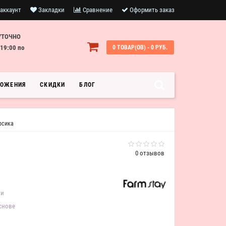
аккаунт
Закладки
Сравнение
Оформить заказ
УТОЧНО
19:00 по
0 ТОВАР(ОВ) - 0 РУБ.
ЛОЖЕНИЯ
СКИДКИ
БЛОГ
рсика
0 отзывов
ии
снове