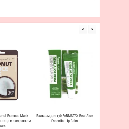
<
>
Питательный крем 
маслом ши FarmStay R
In-One Cr
1 490
onut Essence Mask
Бальзам для губ FARMSTAY Real Aloe
 лица с экстрактом
Essential Lip Balm
оса