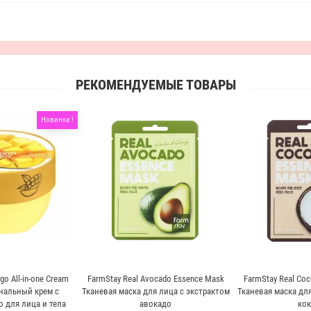
РЕКОМЕНДУЕМЫЕ ТОВАРЫ
Новинка !
o All-in-one Cream
FarmStay Real Avocado Essence Mask
FarmStay Real Coc
альный крем с
Тканевая маска для лица с экстрактом
Тканевая маска для
 для лица и тела
авокадо
кок