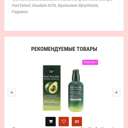
Fruit Extract, Disodium EDTA, Dipotassium Glycyrrhizate,
Fragrance.
РЕКОМЕНДУЕМЫЕ ТОВАРЫ
Новинка !
F
<
>