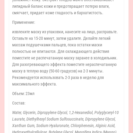
липидный баланс кожи и предотвращает потерю влаги,
смягчает, придает коже гладкость и бархатистость.
Применение:
извлеките маску из упаковки, нанесите на лицо, расправьте.
Оставьте на 15-20 минут, затем удалите. Делайте легкий
массаж подушечками пальцев, пока остатки маски
полностью не впитаются. Для охлаждающего действия
поместите не распечатанную маску заранее в холодильник.
Для разогревающего эффекта поместите нераспечатанную
маску в теплую воду (50-60 градусов) на 2-3 минуты.
Рекомендуется использовать 2-3 раза в неделю для
максимального эффекта.
Объем: 23мл
Состав:
Water, Glycerin, Dipropylene Glycol, 1,2-Hexanediol, Polyglyceryl-10
Laurate, Diethylhexyl Sodium Sulfosuccinate, Dipropylene Glycol,
Xanthan Gum, Sodium Hyaluronate, Chlorphenesin, Alginic Acid,
Hydroxyethylcellulose, Butylene Glycol, Mangifera Indica (Mango)