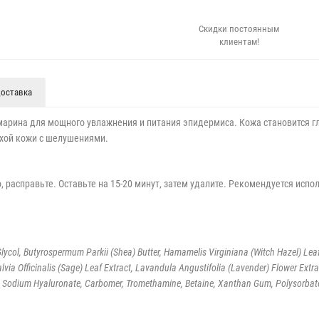
Скидки постоянным
клиентам!
оставка
арина для мощного увлажнения и питания эпидермиса. Кожа становится г
ухой кожи с шелушениями.
, расправьте. Оставьте на 15-20 минут, затем удалите. Рекомендуется испо
 Glycol, Butyrospermum Parkii (Shea) Butter, Hamamelis Virginiana (Witch Hazel) Lea
lvia Officinalis (Sage) Leaf Extract, Lavandula Angustifolia (Lavender) Flower Extr
, Sodium Hyaluronate, Carbomer, Tromethamine, Betaine, Xanthan Gum, Polysorbate 