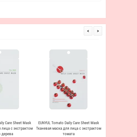
<
>
EUNYUL Natural Powe
Крем для лицамс м
Pow
2 341
ily Care Sheet Mask
EUNYUL Tomato Daily Care Sheet Mask
 лица с экстрактом
Тканевая маска для лица с экстрактом
 дерева
томата