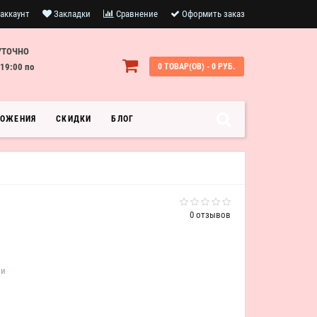
аккаунт
Закладки
Сравнение
Оформить заказ
УТОЧНО
19:00 по
0 ТОВАР(ОВ) - 0 РУБ.
ЛОЖЕНИЯ
СКИДКИ
БЛОГ
0 отзывов
ии