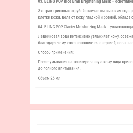
03. BLING POP Rice Bran Brightening Mask – осветля
Экстракт рисовых отрубей отличается высоким сод
клетки кожи, делают кожу гладкой и ровной, облад
04. BLING POP Glacier Moisturizing Mask – увлажняющ
Ледниковая вода интенсивно увлажняет кожу, освежа
благодаря чему кожа наполняется энергией, повышае
Способ применения:
После умывания на тонизированную кожу лица прилож
до полного впитывания.
Объем 25 мл