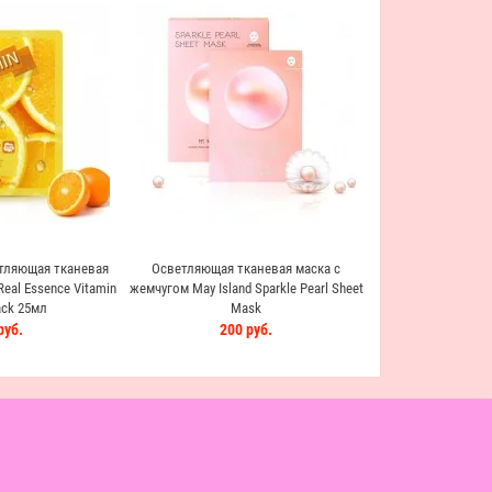
тляющая тканевая
Осветляющая тканевая маска с
Anskin Secriss Pur
eal Essence Vitamin
жемчугом May Island Sparkle Pearl Sheet
Pearl Осветляющая 
ck 25мл
Mask
лица с 
руб.
200 руб.
59 