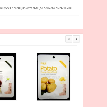
авшуюся эссенцию оставьте до полного высыхания.
<
>
La Miso Pomegran
Тканевая маска с 
110 