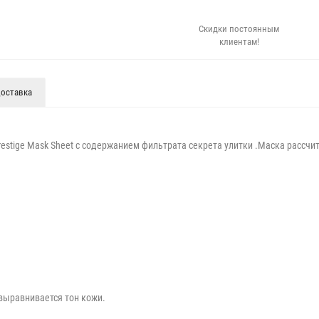
Скидки постоянным
клиентам!
оставка
restige Mask Sheet с содержанием фильтрата секрета улитки .Маска рассч
 выравнивается тон кожи.