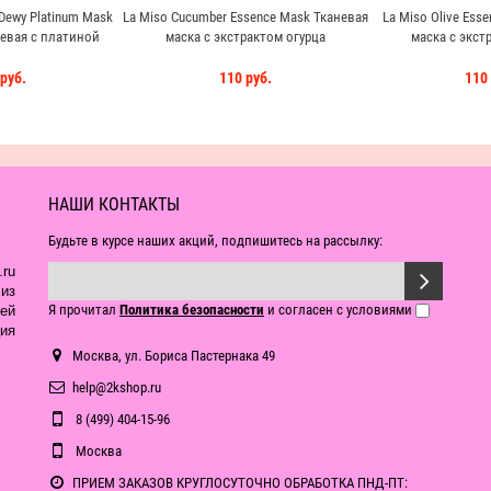
 Dewy Platinum Mask
La Miso Cucumber Essence Mask Тканевая
La Miso Olive Ess
евая с платиной
маска с экстрактом огурца
маска с экст
руб.
110 руб.
110 
НАШИ КОНТАКТЫ
Будьте в курсе наших акций, подпишитесь на рассылку:
ru
из
Я прочитал
Политика безопасности
и согласен с условиями
ей
ия
Москва, ул. Бориса Пастернака 49
help@2kshop.ru
8 (499) 404-15-96
Москва
ПРИЕМ ЗАКАЗОВ КРУГЛОСУТОЧНО ОБРАБОТКА ПНД-ПТ: