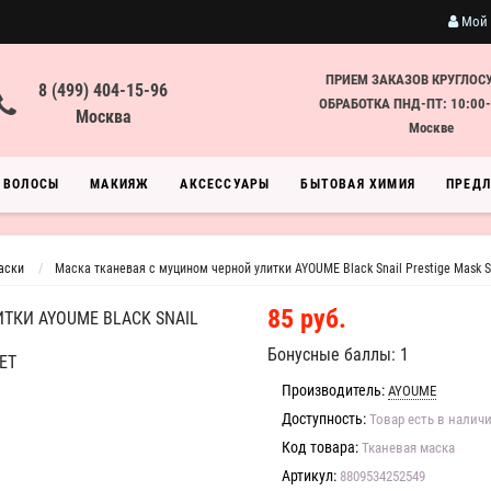
Мой 
ПРИЕМ ЗАКАЗОВ КРУГЛОС
8 (499) 404-15-96
ОБРАБОТКА ПНД-ПТ: 10:00-
Москва
Москве
ВОЛОСЫ
МАКИЯЖ
АКСЕССУАРЫ
БЫТОВАЯ ХИМИЯ
ПРЕД
аски
Маска тканевая с муцином черной улитки AYOUME Black Snail Prestige Mask 
85 руб.
ТКИ AYOUME BLACK SNAIL
Бонусные баллы: 1
ET
Производитель:
AYOUME
Доступность:
Товар есть в налич
Код товара:
Тканевая маска
Артикул:
8809534252549