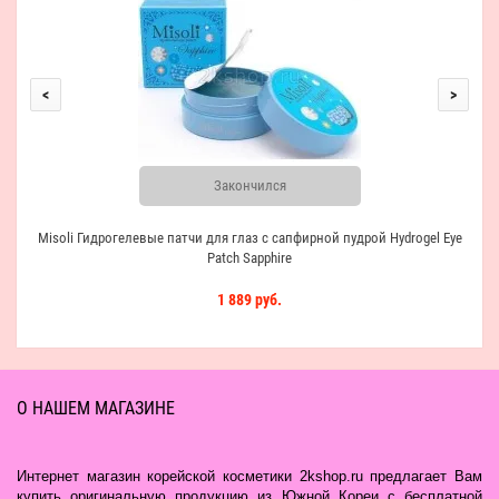
Гид
<
>
Закончился
Misoli Гидрогелевые патчи для глаз с сапфирной пудрой Hydrogel Eye
Patch Sapphire
1 889 руб.
О НАШЕМ МАГАЗИНЕ
Интернет магазин корейской косметики 2kshop.ru предлагает Вам
купить оригинальную продукцию из Южной Кореи с бесплатной