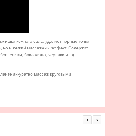
излишки кожного сала, удаляет черные точки,
е, но и легкий массажный эффект. Содержит
бов, сливы, баклажана, черники и т.д.
елайте аккуратно массаж круговыми
<
>