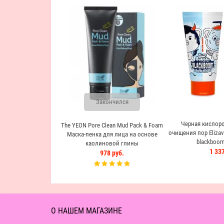
Закончился
Черная кислоро
The YEON Pore Clean Mud Pack & Foam
очищения пор Elizave
Маска-пенка для лица на основе
blackboom
каолиновой глины
1 337
978 руб.
О НАШЕМ МАГАЗИНЕ