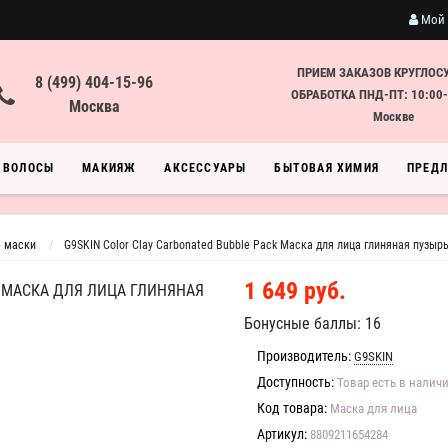
Мой 
ПРИЕМ ЗАКАЗОВ КРУГЛОС
8 (499) 404-15-96
ОБРАБОТКА ПНД-ПТ: 10:00-
Москва
Москве
ВОЛОСЫ
МАКИЯЖ
АКСЕССУАРЫ
БЫТОВАЯ ХИМИЯ
ПРЕД
 маски
G9SKIN Color Clay Carbonated Bubble Pack Маска для лица глиняная пузыр
1 649 руб.
K МАСКА ДЛЯ ЛИЦА ГЛИНЯНАЯ
Бонусные баллы: 16
Производитель:
G9SKIN
Доступность:
Товар есть в налич
Код товара:
Маска для лица
Артикул:
8809211654284