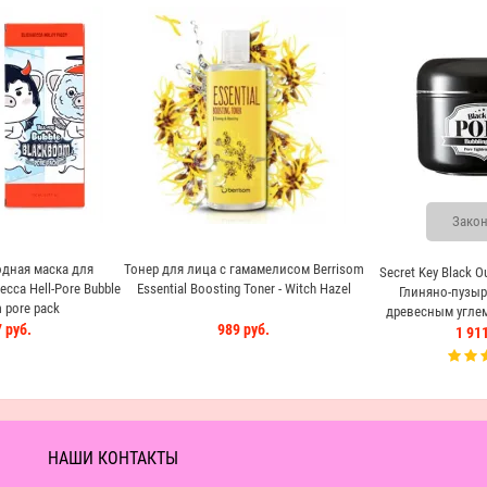
Закон
дная маска для
Тонер для лица с гамамелисом Berrisom
Secret Key Black O
cca Hell-Pore Bubble
Essential Boosting Toner - Witch Hazel
Глиняно-пузыр
 pore pack
древесным углем
 руб.
989 руб.
сужен
1 911
НАШИ КОНТАКТЫ