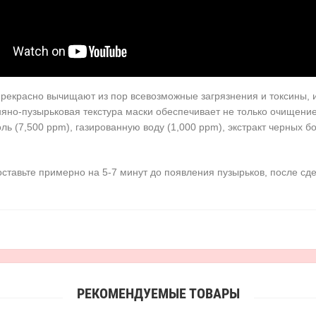
прекрасно вычищают из пор всевозможные загрязнения и токсины, 
няно-пузырьковая текстура маски обеспечивает не только очищени
ь (7,500 ррm), газированную воду (1,000 ppm), экстракт черных бо
оставьте примерно на 5-7 минут до появления пузырьков, после сд
РЕКОМЕНДУЕМЫЕ ТОВАРЫ