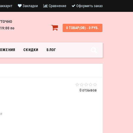
аккаунт
Закладки
Сравнение
Оформить заказ
УТОЧНО
19:00 по
0 ТОВАР(ОВ) - 0 РУБ.
ЛОЖЕНИЯ
СКИДКИ
БЛОГ
0 отзывов
ии