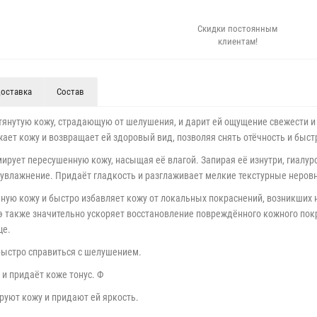
Скидки постоянным
клиентам!
оставка
Состав
янутую кожу, страдающую от шелушения, и дарит ей ощущение свежести и 
ет кожу и возвращает ей здоровый вид, позволяя снять отёчность и быстр
рует пересушенную кожу, насыщая её влагой. Запирая её изнутри, гиалуро
 увлажнение. Придаёт гладкость и разглаживает мелкие текстурные неровн
ную кожу и быстро избавляет кожу от локальных покраснений, возникших 
э также значительно ускоряет восстановление повреждённого кожного пок
це.
быстро справиться с шелушением.
 и придаёт коже тонус. Ф
руют кожу и придают ей яркость.