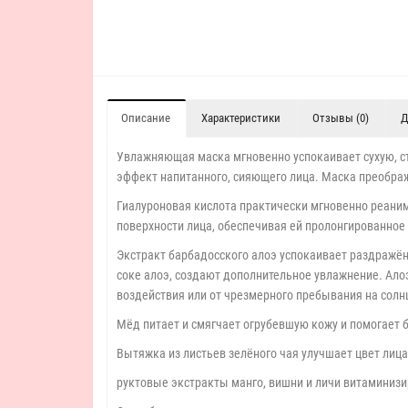
Описание
Характеристики
Отзывы (0)
Д
Увлажняющая маска мгновенно успокаивает сухую, ст
эффект напитанного, сияющего лица. Маска преобража
Гиалуроновая кислота практически мгновенно реаними
поверхности лица, обеспечивая ей пролонгированное
Экстракт барбадосского алоэ успокаивает раздражён
соке алоэ, создают дополнительное увлажнение. Ало
воздействия или от чрезмерного пребывания на солн
Мёд питает и смягчает огрубевшую кожу и помогает 
Вытяжка из листьев зелёного чая улучшает цвет лица
руктовые экстракты манго, вишни и личи витаминизи