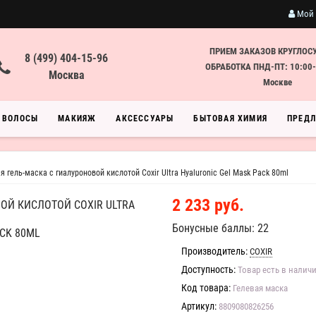
Мой 
ПРИЕМ ЗАКАЗОВ КРУГЛОС
8 (499) 404-15-96
ОБРАБОТКА ПНД-ПТ: 10:00-
Москва
Москве
ВОЛОСЫ
МАКИЯЖ
АКСЕССУАРЫ
БЫТОВАЯ ХИМИЯ
ПРЕД
гель-маска с гиалуроновой кислотой Coxir Ultra Hyaluronic Gel Mask Pack 80ml
2 233 руб.
Й КИСЛОТОЙ COXIR ULTRA
Бонусные баллы: 22
CK 80ML
Производитель:
COXIR
Доступность:
Товар есть в налич
Код товара:
Гелевая маска
Артикул:
8809080826256