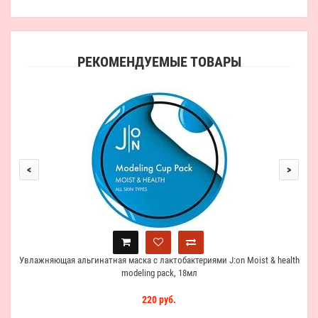
РЕКОМЕНДУЕМЫЕ ТОВАРЫ
A
<
>
Увлажняющая альгинатная маска с лактобактериями J:on Moist & health
modeling pack, 18мл
220 руб.