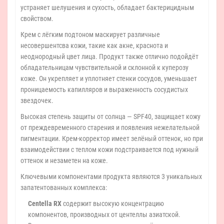
устраняет шелушения и сухость, обладает бактерицидным
свойством.
Крем с лёгким подтоном маскирует различные
несовершентсва кожи, такие как акне, краснота и
неоднородный цвет лица. Продукт также отлично подойдёт
обладательницам чувствительной и склонной к куперозу
коже. Он укрепляет и уплотняет стенки сосудов, уменьшает
проницаемость капилляров и выраженность сосудистых
звездочек.
Высокая степень защиты от солнца — SPF40, защищает кожу
от преждевременного старения и появления нежелательной
пигментации. Крем-корректор имеет зелёный оттенок, но при
взаимодействии с теплом кожи подстраивается под нужный
оттенок и незаметен на коже.
Ключевыми компонентами продукта являются 3 уникальных
запатентованных комплекса:
Centella RX
содержит высокую концентрацию
компонентов, производных от центеллы азиатской.