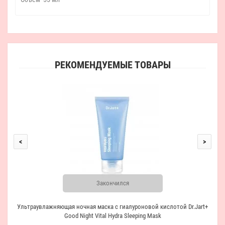
РЕКОМЕНДУЕМЫЕ ТОВАРЫ
Э
<
>
Закончился
Ультраувлажняющая ночная маска с гиалуроновой кислотой Dr.Jart+
Good Night Vital Hydra Sleeping Mask