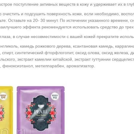
строе поступление активных веществ в кожу и удерживает их в глу
очистить и подсушить поверхность кожи, если необходимо, воспол
дьте. Оставьте на 20- 30 минут. По истечении указанного времени, 
наилучшего эффекта рекомендуется использовать средство до трех
глаза, в случае несовместимости с вашей кожей прекратите исполь
енгликоль, камедь рожкового дерева, ксантановая камедь, каррагин
спирт, синтетический фторфлогопит, оксид олова, оксид железа, ди
ского, экстракт камелии китайской, экстракт гуттуинии сердцелист
н, феноксиэтанол, метилпарабен, ароматизатор.