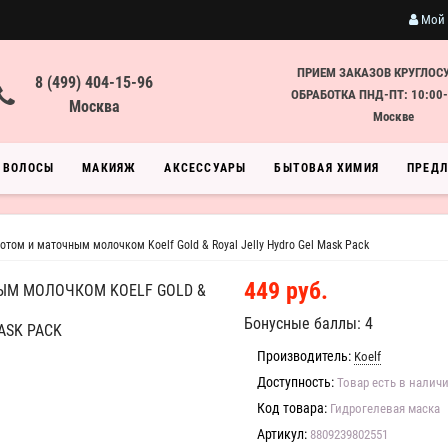
Мой 
ПРИЕМ ЗАКАЗОВ КРУГЛОС
8 (499) 404-15-96
ОБРАБОТКА ПНД-ПТ: 10:00-
Москва
Москве
ВОЛОСЫ
МАКИЯЖ
АКСЕССУАРЫ
БЫТОВАЯ ХИМИЯ
ПРЕД
отом и маточным молочком Koelf Gold & Royal Jelly Hydro Gel Mask Pack
449 руб.
ЫМ МОЛОЧКОМ KOELF GOLD &
Бонусные баллы: 4
ASK PACK
Производитель:
Koelf
Доступность:
Товар есть в налич
Код товара:
Гидрогелевая маска
Артикул:
8809239802551