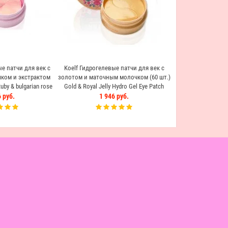
е патчи для век с
Koelf Гидрогелевые патчи для век с
ком и экстрактом
золотом и маточным молочком (60 шт.)
by & bulgarian rose
Gold & Royal Jelly Hydro Gel Eye Patch
h (60шт)
 руб.
1 946 руб.