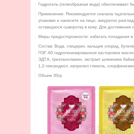
Гидрогель (гелеобразная вода) обеспечивает бы
Применение: Рекомендуется сначала тщательно 
упаковки и нанесите на лицо, аккуратно разгла
оставшуюся сыворотку в кожу. Для достижения 
Меры предосторожности: избегать попадания в 
Состав: Вода, глицерин, кальция хлорид, бутил
ПЭГ-60 гидрогенизированное касторовое масло, 
ЭДТА, триэтаноламин, экстракт шлемника байкаль
1,2-гександиол, каприлил гликоль, хлорфенези
Объем 30гр.