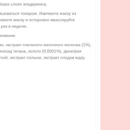
боких слоях эпидермиса.
ьзоваться тонером. Извлеките маску из
снимите маску и осторожно вмассируйте
 раз в неделю.
зование.
ан, экстракт пчелиного маточного молочка (1%),
оксид титана, золото (0,0001%), динатрия
ной, экстракт полыни, экстракт плодов юдзу,