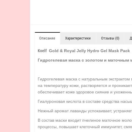
Описание
Характеристики
Отзывы (0)
Д
Koelf
G
old & Royal Jelly Hydro Gel Mask Pack
Гидрогелевая маска с золотом и маточным
Гидрогелевая маска с натуральным экстрактом
на температуру кожи, растворяется и проникае
обеспечивает коже здоровое сияние и ухоженн
Гиалуроновая кислота в составе средства насы
Нежный аромат лаванды успокаивает, устраняет
В состав маски входит пчелиное маточное мол
процессы, повышает клеточный иммунитет, смяг