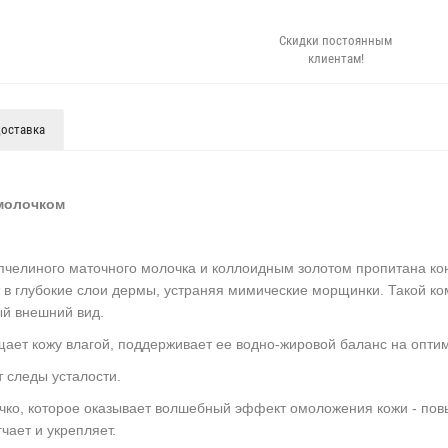
Скидки постоянным
клиентам!
оставка
 молочком
 пчелиного маточного молочка и коллоидным золотом пропитана ко
т в глубокие слои дермы, устраняя мимические морщинки. Такой ко
ый внешний вид.
щает кожу влагой, поддерживает ее водно-жировой баланс на опти
 следы усталости.
очко, которое оказывает волшебный эффект омоложения кожи - пов
чает и укрепляет.