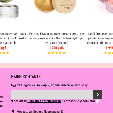
ые патчи для глаз с
Petitfee Гидрогелевые патчи с золотом
Koelf Гидрогелевы
0 шт) Black Pearl &
и муцином улитки Gold & Snail hydrogel
рубиновым порош
el Eye Patch
eye patch (60 шт.)
болгарской розы Ru
eye patc
 руб.
1 990 руб.
1 946
НАШИ КОНТАКТЫ
Будьте в курсе наших акций, подпишитесь на рассылку:
ru
из
Я прочитал
Политика безопасности
и согласен с условиями
ей
ия
Москва, ул. Бориса Пастернака 49